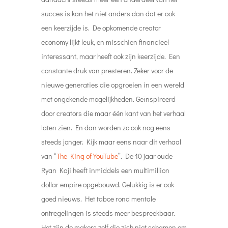
succes is kan het niet anders dan dat er ook
een keerzijde is. De opkomende creator
economy lijkt leuk, en misschien financieel
interessant, maar heeft ook zijn keerzijde. Een
constante druk van presteren. Zeker voor de
nieuwe generaties die opgroeien in een wereld
met ongekende mogelijkheden. Geïnspireerd
door creators die maar één kant van het verhaal
laten zien. En dan worden zo ook nog eens
steeds jonger. Kijk maar eens naar dit verhaal
van “
The King of YouTube
”. De 10 jaar oude
Ryan Kaji heeft inmiddels een multimillion
dollar empire opgebouwd. Gelukkig is er ook
goed nieuws. Het taboe rond mentale
ontregelingen is steeds meer bespreekbaar.
Het zijn de makers zelf die zich niet schamen om