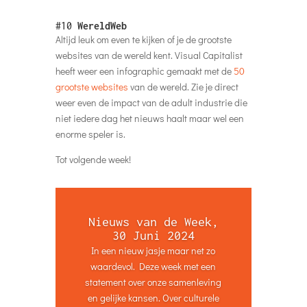
#10
WereldWeb
Altijd leuk om even te kijken of je de grootste
websites van de wereld kent. Visual Capitalist
heeft weer een infographic gemaakt met de
50
grootste websites
van de wereld. Zie je direct
weer even de impact van de adult industrie die
niet iedere dag het nieuws haalt maar wel een
enorme speler is.
Tot volgende week!
Nieuws van de Week,
30 Juni 2024
In een nieuw jasje maar net zo
waardevol. Deze week met een
statement over onze samenleving
en gelijke kansen. Over culturele