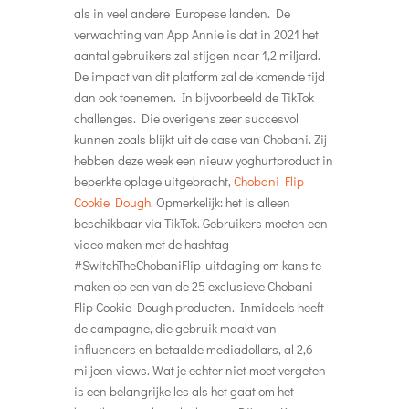
als in veel andere Europese landen. De
verwachting van App Annie is dat in 2021 het
aantal gebruikers zal stijgen naar 1,2 miljard.
De impact van dit platform zal de komende tijd
dan ook toenemen. In bijvoorbeeld de TikTok
challenges. Die overigens zeer succesvol
kunnen zoals blijkt uit de case van Chobani. Zij
hebben deze week een nieuw yoghurtproduct in
beperkte oplage uitgebracht,
Chobani Flip
Cookie Dough
. Opmerkelijk: het is alleen
beschikbaar via TikTok. Gebruikers moeten een
video maken met de hashtag
#SwitchTheChobaniFlip-uitdaging om kans te
maken op een van de 25 exclusieve Chobani
Flip Cookie Dough producten. Inmiddels heeft
de campagne, die gebruik maakt van
influencers en betaalde mediadollars, al 2,6
miljoen views. Wat je echter niet moet vergeten
is een belangrijke les als het gaat om het