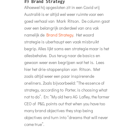
#9
Brand Strategy
Alhoewel hij opgesloten zit in een Covid vrij
Australië is er altijd wel weer ruimte voor een
goed verhaal van Mark Ritson. De column gaat
over een belangrijk onderdeel van ons vak
namelijk de
Brand Strategy
. Het woord
strategie is uberhaupt een vaak misbruikt
begrip. Alles lijkt soms een strategie maar is het
allesbehalve. Dus terug naar de basics en
gewoon weer even begrijpen wat het is. Lees
hier het drie-stappenplan van Ritson. Met
zoals altijd weer een paar inspirerende
oneliners. Zoals bijvoorbeeld: “The essence of
strategy, according to Porter, is choosing what
not to do”. En: “My old hero AG Lafley, the former
CEO of P&G, points out that when you have too
many brand objectives they stop being
objectives and turn into “dreams that will never
come true”.