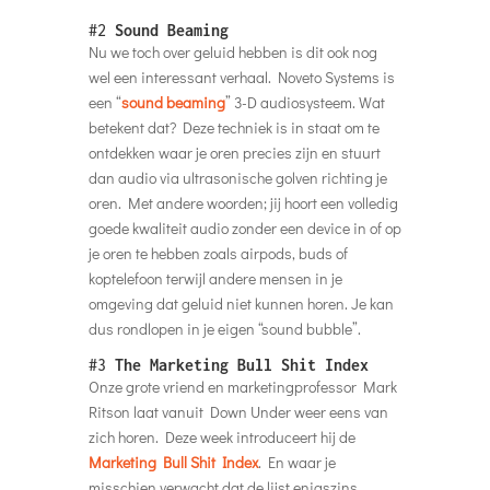
#2
Sound Beaming
Nu we toch over geluid hebben is dit ook nog
wel een interessant verhaal. Noveto Systems is
een “
sound beaming
” 3-D audiosysteem. Wat
betekent dat? Deze techniek is in staat om te
ontdekken waar je oren precies zijn en stuurt
dan audio via ultrasonische golven richting je
oren. Met andere woorden; jij hoort een volledig
goede kwaliteit audio zonder een device in of op
je oren te hebben zoals airpods, buds of
koptelefoon terwijl andere mensen in je
omgeving dat geluid niet kunnen horen. Je kan
dus rondlopen in je eigen “sound bubble”.
#3
The Marketing Bull Shit Index
Onze grote vriend en marketingprofessor Mark
Ritson laat vanuit Down Under weer eens van
zich horen. Deze week introduceert hij de
Marketing Bull Shit Index
. En waar je
misschien verwacht dat de lijst enigszins