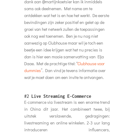
dank aan @martijnkoetsier kan ik inmiddels
soms ook deelnemen. Met name om te
ontdekken wat het is en hoe het werkt. De eerste
bevindingen zijn zeker positief en gelet op de
groei van het netwerk zullen de toepassingen
ook nog wel toenemen. Ben je nu nog niet
aanwezig op Clubhouse maar wil je toch een
beetje een idee krijgen wat het nu precies is
dan is hier een mooie samenvatting van Elja
Daae. Met de prachtige titel: “
Clubhouse voor
dummies
”. Dan vind je tevens informatie over
wat je moet doen om een invite te ontvangen.
#2
Live Streaming E-Commerce
E-commerce via livestream is een enorme trend
in China dit jaar. Het combineert twee, bij
uitstek verslavende, gedragingen:
livestreaming en online winkelen. 2-3 uur lang
introduceren influencers,