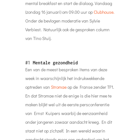
mental breakfast en start de dialoog. Vandaag
(zondag 16 januari) om 09.00 uur op
Clubhouse.
Onder de bevlogen moderatie van Sylvie
Verbiest.
Natuurlijk ook de gesproken column
van Tino Stuij.
#1
Mentale gezondheid
Een van de meest besproken items van deze
week in waarschijnlijk het indrukwekkende
optreden van
Stromae
op de Franse zender TF1.
En dat Stromae niet de enige is die hier mee te
maken blijkt wel uit de eerste persconferentie
van Ernst Kuipers waarbij de eenzaamheid
onder jongeren zowaar aandacht kreeg. En dit
staat niet op zichzelf. In een wereld waarin
aandacht steeds meer een onderdeel van het