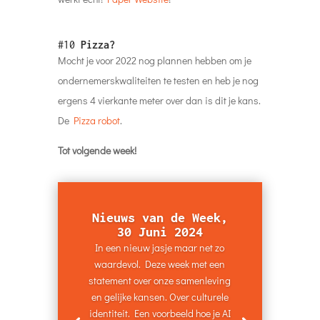
#10
Pizza?
Mocht je voor 2022 nog plannen hebben om je
ondernemerskwaliteiten te testen en heb je nog
ergens 4 vierkante meter over dan is dit je kans.
De
Pizza robot
.
Tot volgende week!
Nieuws van de Week,
30 Juni 2024
In een nieuw jasje maar net zo
waardevol. Deze week met een
statement over onze samenleving
en gelijke kansen. Over culturele
identiteit. Een voorbeeld hoe je AI