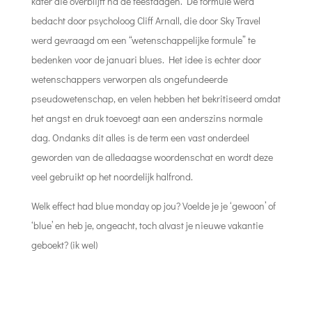
kater die overblijft na de feestdagen. De formule werd
bedacht door psycholoog Cliff Arnall, die door Sky Travel
werd gevraagd om een “wetenschappelijke formule” te
bedenken voor de januari blues. Het idee is echter door
wetenschappers verworpen als ongefundeerde
pseudowetenschap, en velen hebben het bekritiseerd omdat
het angst en druk toevoegt aan een anderszins normale
dag. Ondanks dit alles is de term een vast onderdeel
geworden van de alledaagse woordenschat en wordt deze
veel gebruikt op het noordelijk halfrond.
Welk effect had blue monday op jou? Voelde je je ‘gewoon’ of
‘blue’ en heb je, ongeacht, toch alvast je nieuwe vakantie
geboekt? (ik wel)