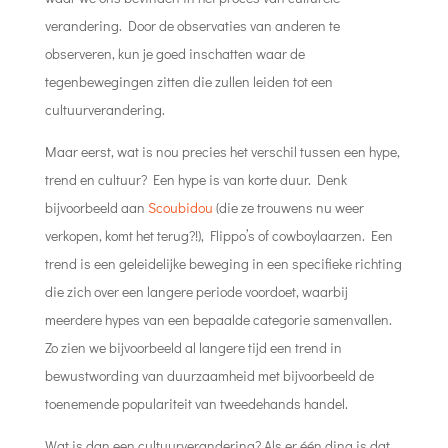
verandering. Door de observaties van anderen te
observeren, kun je goed inschatten waar de
tegenbewegingen zitten die zullen leiden tot een
cultuurverandering.
Maar eerst, wat is nou precies het verschil tussen een hype,
trend en cultuur? Een hype is van korte duur. Denk
bijvoorbeeld aan
Scoubidou
(die ze trouwens nu weer
verkopen, komt het terug?!), Flippo’s of cowboylaarzen. Een
trend is een geleidelijke beweging in een specifieke richting
die zich over een langere periode voordoet, waarbij
meerdere hypes van een bepaalde categorie samenvallen.
Zo zien we bijvoorbeeld al langere tijd een trend in
bewustwording van duurzaamheid met bijvoorbeeld de
toenemende populariteit van tweedehands handel.
Wat is dan een cultuurverandering? Als er één ding is dat