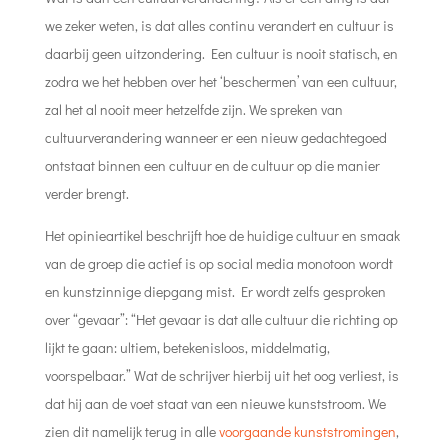
we zeker weten, is dat alles continu verandert en cultuur is
daarbij geen uitzondering. Een cultuur is nooit statisch, en
zodra we het hebben over het ‘beschermen’ van een cultuur,
zal het al nooit meer hetzelfde zijn. We spreken van
cultuurverandering wanneer er een nieuw gedachtegoed
ontstaat binnen een cultuur en de cultuur op die manier
verder brengt.
Het opinieartikel beschrijft hoe de huidige cultuur en smaak
van de groep die actief is op social media monotoon wordt
en kunstzinnige diepgang mist. Er wordt zelfs gesproken
over “gevaar”: “Het gevaar is dat alle cultuur die richting op
lijkt te gaan: ultiem, betekenisloos, middelmatig,
voorspelbaar.” Wat de schrijver hierbij uit het oog verliest, is
dat hij aan de voet staat van een nieuwe kunststroom. We
zien dit namelijk terug in alle
voorgaande kunststromingen
,