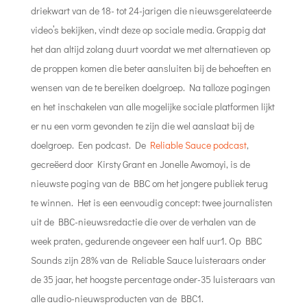
driekwart van de 18- tot 24-jarigen die nieuwsgerelateerde
video’s bekijken, vindt deze op sociale media. Grappig dat
het dan altijd zolang duurt voordat we met alternatieven op
de proppen komen die beter aansluiten bij de behoeften en
wensen van de te bereiken doelgroep. Na talloze pogingen
en het inschakelen van alle mogelijke sociale platformen lijkt
er nu een vorm gevonden te zijn die wel aanslaat bij de
doelgroep. Een podcast. De
Reliable Sauce podcast
,
gecreëerd door Kirsty Grant en Jonelle Awomoyi, is de
nieuwste poging van de BBC om het jongere publiek terug
te winnen. Het is een eenvoudig concept: twee journalisten
uit de BBC-nieuwsredactie die over de verhalen van de
week praten, gedurende ongeveer een half uur1. Op BBC
Sounds zijn 28% van de Reliable Sauce luisteraars onder
de 35 jaar, het hoogste percentage onder-35 luisteraars van
alle audio-nieuwsproducten van de BBC1.