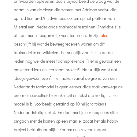
antwoorden opleveren. Zoals bijvoorbeeld de vraag wat de
naam is van de clown die samen met Adriaan veelvuldig
optrad (iemand?). Edwin besloot om op het platform van
Mistral een Nederlands taalmodel te trainen. Inmiddels is
dit taalmodel toegankelijk voor iedereen. In zijn
blog
beschrijft hij wat de beweegredenen waren om dit
taalmodel te ontwikkelen. Persoonlijk vind ik zijn derde
reden nog wel de meest aansprekende: “Het is gewoon een
ontzettend leuk en leerzaam project!” Natuurlijk want dat
‘doe je gewoon even’. Het maken vanaf de grond van een
Nederlands taalmodel is geen eenvoudige taak vanwege de
enorme hoeveelheid rekenkracht en tekst die nodig is. Het
model is bijvoorbeeld getraind op 10 miljard tokens
Nederlandstalige tekst. En dan moet je ook nog eens slim
omgaan met de kosten op een manier zodat het als hobby
project betaalbaar blijft. Kortom een razendknappe