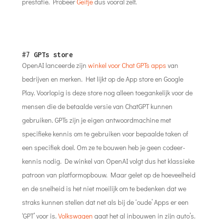
prestatie. Probeer
Geitje
dus vooral zelf.
#7
GPTs store
OpenAI lanceerde zijn
winkel voor Chat GPTs apps
van
bedrijven en merken. Het lijkt op de App store en Google
Play. Voorlopig is deze store nog alleen toegankelijk voor de
mensen die de betaalde versie van ChatGPT kunnen
gebruiken. GPTs zijn je eigen antwoordmachine met
specifieke kennis om te gebruiken voor bepaalde taken of
een specifiek doel. Om ze te bouwen heb je geen codeer-
kennis nodig. De winkel van OpenAI volgt dus het klassieke
patroon van platformopbouw. Maar gelet op de hoeveelheid
en de snelheid is het niet moeilijk om te bedenken dat we
straks kunnen stellen dat net als bij de ‘oude’ Apps er een
‘GPT’ voor is.
Volkswagen
gaat het al inbouwen in zijn auto’s.