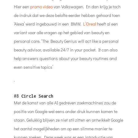
Hier een
promo video
van Volkswagen. En dan krijg je toch
de indruk dat we deze belofte eerder hebben gehoord toen
‘Alexa’ werd ingebouwd in een BMW.
L’Oreal
heeft al een
variant voor alle vragen op het gebied van beauty en
personal care. ‘The Beauty Genius will act like a personal
beauty advisor, available 24/7 in your pocket. It can also
help answers questions about your beauty routines and
even sensitive topics’
.
#8
Circle Search
Met de komst van alle AI gedreven zoekmachines zou de
positie van Google wel eens onder druk kunnen komen te
staan. Gelukkig blijven ze niet stil zitten en ontwikkelt Google
het aantal mogelijkheden om op een slimme manier te
kunnen zoeken. Deze week was er een introductie van