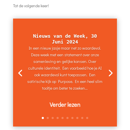
Tot de volgende keer!
Nieuws van de Week, 30
Juni 2024
In een nieuw jasje maar net zo waardevol.
Deze week met een statement over onze
samenleving en gelijke kansen. Over
culturele identiteit. Een voorbeeld hoe je AI
ook waardevol kunt toepassen. Een
satirische kijk op Purpose. En een heel slim
tooltje om beter te zoeken...
Verder lezen