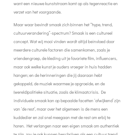
want een nieuwe kunststroom komt op als tegenreactie en
verzet van het voorgaande.
Maar waar bevindt smaak zich binnen het “hype, trend,
cultuurverandering”-spectrum? Smaak is een cultureel
concept. Wat wij mooi vinden wordt altijd beïnvloed door
meerdere culturele factoren die samenkomen, zoals je
vriendengroep, de kleding uit je favoriete film, influencers,
maar ook welke kunst je ouders vroeger in huis hadden
hangen; en de herinneringen die jij daaraan hebt
gekoppeld, de muziek waarmee je opgroeide, en de
(wereld)politieke situatie, zoals de klimaatcrisis. De
individuele smaak kan op bepaalde facetten ‘afwijkend’ zijn
van ‘de rest’, maar over het algemeen is de mens een
kuddedier en zal snel meegaan met de rest om erbij te
horen. Het verlangen naar een eigen smaak om authentiek
te zijn, zou je ook kunnen beschrijven als een cultuur trend,