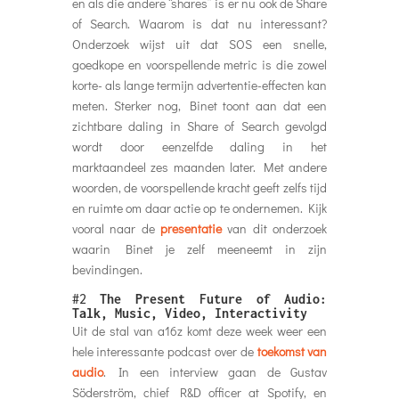
en als die andere “shares” is er nu ook de Share
of Search. Waarom is dat nu interessant?
Onderzoek wijst uit dat SOS een snelle,
goedkope en voorspellende metric is die zowel
korte- als lange termijn advertentie-effecten kan
meten. Sterker nog, Binet toont aan dat een
zichtbare daling in Share of Search gevolgd
wordt door eenzelfde daling in het
marktaandeel zes maanden later. Met andere
woorden, de voorspellende kracht geeft zelfs tijd
en ruimte om daar actie op te ondernemen. Kijk
vooral naar de
presentatie
van dit onderzoek
waarin Binet je zelf meeneemt in zijn
bevindingen.
#2
The Present Future of Audio:
Talk, Music, Video, Interactivity
Uit de stal van a16z komt deze week weer een
hele interessante podcast over de
toekomst van
audio
. In een interview gaan de Gustav
Söderström, chief R&D officer at Spotify, en