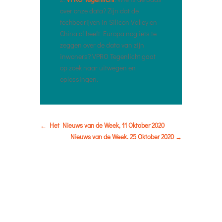
over onze data? Zijn dat de
techbedrijven in Silicon Valley en
China of heeft Europa nog iets te
zeggen over de data van zijn
inwoners? VPRO Tegenlicht gaat
op zoek naar uitwegen en
oplossingen.
←
Het Nieuws van de Week, 11 Oktober 2020
Nieuws van de Week. 25 Oktober 2020
→