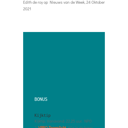
Edith de roy
op
Nieuws van de Week, 24 Oktober
2021
BONUS
Kijktip
Kijktip. Vanavond. 22.25 uur. NPO
2.
VPRO Tegenlicht
. Wie is de baas