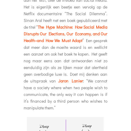
aan het MIT, over de invloed van social media.
Het is eigenlijk een beetje een vervolg op de
Netflix documentaire “The Social Dilemma”.
Sinan Aral heeft net een boek gepubliceerd met
de titel “
The Hype Machine: How Social Media
Disrupts Our Elections, Our Economy, and Our
Health–and How We Must Adapt
” Een gesprek
dat meer dan de moeite waard is en wellicht
een aanzet om ook het boek te kopen. Het geeft
nog maar eens aan dat antwoorden niet zo
eenduidig zijn als ze lijken maar dat alertheid
geen overbodige luxe is. Doet mij denken aan
de uitspraak van
Jaron Lanier
: “We cannot
have a society where when two people wish to
communicate, the only way it can happen is if
it’s financed by a third person who wishes to
manipulate them.”