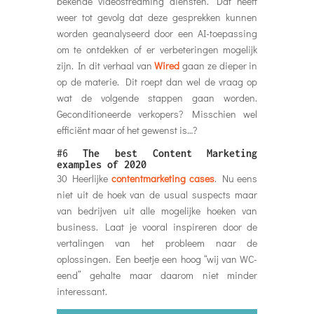
bekende videostreaming diensten. Dat heeft
weer tot gevolg dat deze gesprekken kunnen
worden geanalyseerd door een AI-toepassing
om te ontdekken of er verbeteringen mogelijk
zijn. In dit verhaal van
Wired
gaan ze dieper in
op de materie. Dit roept dan wel de vraag op
wat de volgende stappen gaan worden.
Geconditioneerde verkopers? Misschien wel
efficiënt maar of het gewenst is…?
#6
The best Content Marketing
examples of 2020
30 Heerlijke
contentmarketing cases
. Nu eens
niet uit de hoek van de usual suspects maar
van bedrijven uit alle mogelijke hoeken van
business. Laat je vooral inspireren door de
vertalingen van het probleem naar de
oplossingen. Een beetje een hoog “wij van WC-
eend” gehalte maar daarom niet minder
interessant.