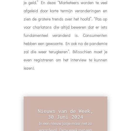
je geld.” En deze: “Marketeers worden te veel
afgeleid door korte termijn veranderingen en
zien de grotere trends over het hoofd”. “Pas op
voor charlatans die altijd beweren dat er iets
fundamenteel veranderd is. Consumenten
hebben een gewoonte. En ook na de pandemie
zal die weer terugkeren”. (Misschien moet je
even registreren om het interview te kunnen
lezen).
Nieuws van de Week,
30 Juni 2024
In een nieuw jasje maar net zo
waardevol. Deze week met een