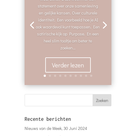
statement over onze samenleving
en gelijke kansen. Over culturele
identiteit. Een voorbeeld hoe je AI
ook waardevol kunt toepassen. Een
satirische kijk op Purpose. En een
heel slim tooltje om beter te
zoeken...
Verder lezen
Recente berichten
Nieuws van de Week, 30 Juni 2024