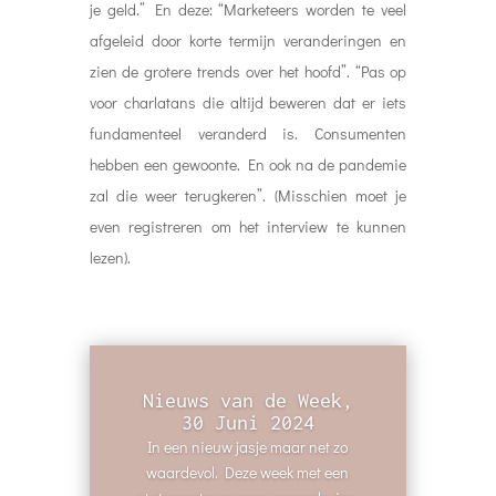
je geld.” En deze: “Marketeers worden te veel
afgeleid door korte termijn veranderingen en
zien de grotere trends over het hoofd”. “Pas op
voor charlatans die altijd beweren dat er iets
fundamenteel veranderd is. Consumenten
hebben een gewoonte. En ook na de pandemie
zal die weer terugkeren”. (Misschien moet je
even registreren om het interview te kunnen
lezen).
Nieuws van de Week,
30 Juni 2024
In een nieuw jasje maar net zo
waardevol. Deze week met een