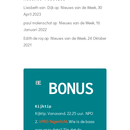
Liesbeth van Dijk
op
Nieuws van de Week, 30
April 2023
paul molenschot
op
Nieuws van de Week, 16
Januari 2022
Edith de roy
op
Nieuws van de Week, 24 Oktober
2021
BONUS
Kijktip
Kijktip. Vanavond. 22.25 uur. NPO
2.
VPRO Tegenlicht
. Wie is de baas
over onze data? Zijn dat de