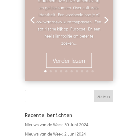
statement over onze samenleving
en gelijke kansen. Over culturele
identiteit. Een voorbeeld hoe je AI
ook waardevol kunt toepassen. Een
satirische kijk op Purpose. En een
heel slim tooltje om beter te
zoeken...
Verder lezen
Recente berichten
Nieuws van de Week, 30 Juni 2024
Nieuws van de Week, 2 Juni 2024