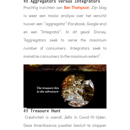
#8
Aggregators versus Integrators
Prachtig inzichten van
Ben Thompson
. Zijn blog
is weer een mooie analyse over het verschil
tussen een “aggregator” (Facebook, Google enz)
en een “Integrator”. In dit geval Disney.
“Aggregators seek to serve the maximum
number of consumers. Integrators seek to
monetize consumers to the maximum extent”.
#9
Treasure Hunt
Creativiteit is overall. Zelfs in Covid-19 tijden.
Deze Amerikaanse juwelier besluit te stoppen