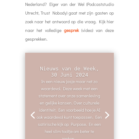
Nederland? Elger van der Wel (Podcaststudio
Utrecht, Trust Nobody) gaat met zijn gasten op
zoek naar het antwoord op die vraag. Kijk hier
naar het volledige
gesprek
(video) van deze
gesprekken.
Nieuws van de Week,
30 Juni 2024
In een nieuw jasje maar net zo
waardevol. Deze week met een
statement over onze samenleving
en gelijke kansen. Over culturele
identiteit. Een voorbeeld hoe je AI
ook waardevol kunt toepassen. Een
satirische kijk op Purpose. En een
heel slim tooltje om beter te
zoeken...