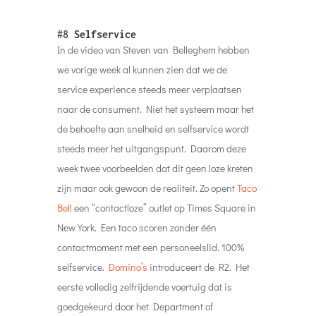
de behoefte aan snelheid en selfservice wordt
steeds meer het uitgangspunt. Daarom deze
week twee voorbeelden dat dit geen loze kreten
zijn maar ook gewoon de realiteit. Zo opent
Taco
Bell
een “contactloze” outlet op Times Square in
New York. Een taco scoren zonder één
contactmoment met een personeelslid. 100%
selfservice.
Domino’s
introduceert de R2. Het
eerste volledig zelfrijdende voertuig dat is
goedgekeurd door het Department of
Transportation. Op bepaalde dagen en tijden
kunnen mensen bij een Domino’s locatie in
Woodland Heights een pizza bestellen en
ervoor kiezen om R2 hun eten te laten bezorgen.
Ze kunnen de locatie van R2 volgen via sms-
meldingen of op de orderbevestigingspagina.