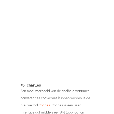
nieuwe tool
Charles
. Charles is een user
interface dat middels een API (application
programming interface) het mogelijk maakt om
in een berichtendienst een gesprek te voeren
met een leverancier om dan met slechts een
druk op de knop een product te bestellen.
Makkelijker gaat het niet worden.
#6
Google en Fiat
Fiat introduceert binnen de Fiat 500-familie de
Google Fiat
. De auto’s hebben niet alleen de