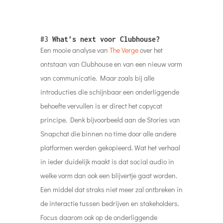
de interactie tussen bedrijven en stakeholders.
Focus daarom ook op de onderliggende
behoefte van de conversatie en niet alleen op
het middel.
#4
Aflevering 200 van Steven’s Week
over aflevering 400
Als we het toch hebben over de onderliggende
ste
behoefte is deze 200
aflevering van
Steven’s
week
een mooie aanvulling. In aflevering 200
kijkt Steven van Belleghem vast vooruit naar
aflevering 400. Welke onderwerpen denkt hij in