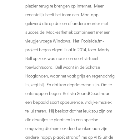
plezier terug te brengen op internet. Meer
recentelijk heeft het team een ​​Mac-app
geleverd die op de een of andere manier met
succes de Mac-esthetiek combineert met een
vleugje vroege Windows. Het Poolside.fm-
project begon eigenlijk al in 2014, toen Marty
Bell op zoek was naar een soort virtueel
toevluchtsoord. Bell woont in de Schotse
Hooglanden, waar het vaak grijs en regenachtig
is, zegt hij. En dat kan deprimerend zijn. Om te
ontsnappen begon Bell via SoundCloud naar
een bepaald soort opbeurende, vrolijke muziek
te luisteren. Hij besloot dat het leuk zou zijn om
die deuntjes te plaatsen in een speelse
omgeving die hem ook deed denken aan zijn
andere ‘happy place’; strandfilms op VHS uit de