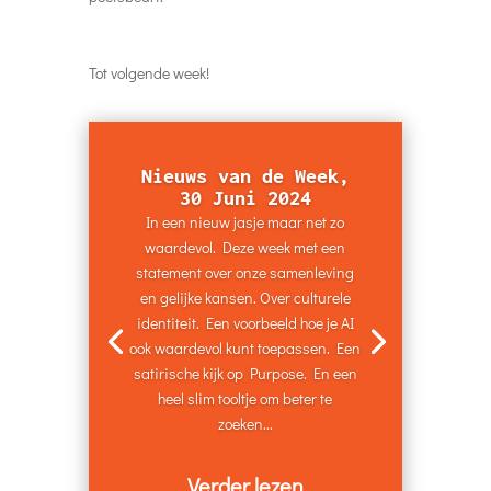
In een nieuw jasje maar net zo
waardevol. Deze week met een
statement over onze samenleving
en gelijke kansen. Over culturele
identiteit. Een voorbeeld hoe je AI
ook waardevol kunt toepassen. Een
satirische kijk op Purpose. En een
heel slim tooltje om beter te
zoeken...
Verder lezen
Recente berichten