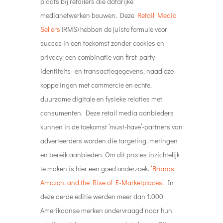
duurzame digitale en fysieke relaties met
consumenten. Deze retail media aanbieders
kunnen in de toekomst ‘must-have’-partners van
adverteerders worden die targeting, metingen
en bereik aanbieden. Om dit proces inzichtelijk
te maken is hier een goed onderzoek.
‘Brands,
Amazon, and the Rise of E-Marketplaces’
. In
deze derde editie werden meer dan 1.000
Amerikaanse merken ondervraagd naar hun
relatie met Amazon en e-marketplaces. Dit
geeft een beetje een inzicht in hun
marketingcommunicatie- en mediastrategieën.
#10
Alles over NFT’s
Mocht het woord NFT voor jou nog net zo