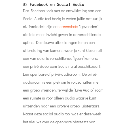
het nieuws over de openbare bètatests van
Hotline
. Een nieuw experiment van Facebook.
De webbased applicatie kan worden
omschreven als een mashup van Instagram
Live en Clubhouse, omdat “creators” hiermee
een publiek kunnen aanspreken dat vervolgens
via tekst of audio vragen kan stellen. In
tegenstelling tot Clubhouse kunnen creators er
echter voor kiezen om hun camera’s voor het
evenement in te schakelen in plaats van alleen
audio te gebruiken.