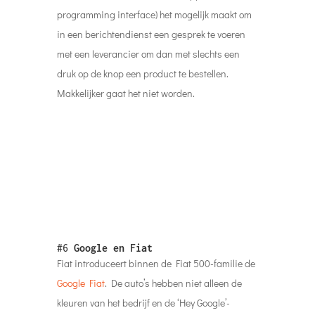
kleuren van het bedrijf en de ‘Hey Google’-
badges, maar ook 7-inch touchscreens die zijn
geïntegreerd met Google Assistant. De
bestuurder kan nu op afstand bepaalde
functies uitvoeren via spraakopdrachten.
Klanten kunnen de “My Fiat” actie op hun
telefoon of Nest Hubs gebruiken om informatie
op te halen over benzineniveaus, autosloten,
parkeerlocatie, locatie van het dichtstbijzijnde
geautoriseerde servicestation en meer. Hoewel
dit partnerschap zich richt op de Google-
functies van de auto’s, laten ze de
mogelijkheden voor afstandsbediening zien
waarbij “voice” een grotere rol kan spelen in het
slimme ecosysteem.