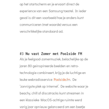
op het startscherm en je ervaart direct de
experience van een Samsung toestel. In ieder
geval is dit een voorbeeld hoe je anders kunt
communiceren (met waarde) versus een
verschrikkelijke standaard ad.
#3
Nu vast Zomer met Poolside FM
Als je feelgood-zomermuziek, belachelijke op de
jaren 80 geïnspireerde beelden en retro-
technologie combineert, krijg je de luchtige en
leuke webradioservice
Poolside.fm
. De
‘zonnigste plek op internet’. De website waar je
beachy, chill of discotracks kunt streamen in
een klassieke MacOS-achtige ruimte werd
vorig jaar opnieuw gelanceerd om een ​​beetje