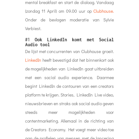
LinkedIn
heeft bevestigd dat het binnenkort ook
de mogelijkheden van LinkedIn gaat uitbreiden
met een social audio experience. Daarmee
begint LinkedIn de contouren van een creators
platform te krijgen. Stories, LinkedIn Live video,
nieuwsbrieven en straks ook social audio geven
steeds meer mogelijkheden voor
contentmarketing. Allemaal in de richting van
de Creators Economy. Het voegt meer video toe
aan de profielen van mensen met de lancering
van een ‘Video Cover Story’, korte video’s waarbij
je iets kunt vertellen over jezelf die vervolgens op
de homepage worden weergegeven. Een
volgende stap is de introductie van de ‘
Creator
‘-
modus. Meer mogelijkheden voor freelancers
op het platform, door middel van een nieuwe