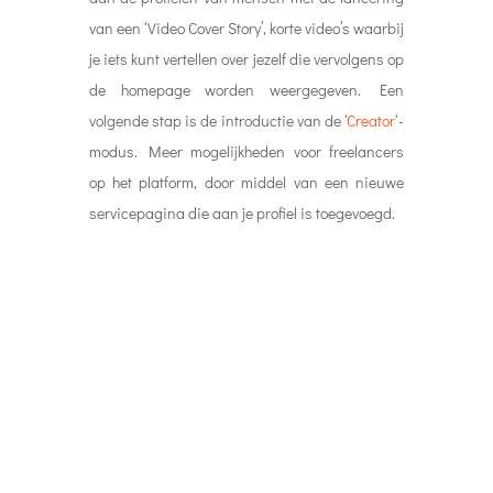
servicepagina die aan je profiel is toegevoegd.
#2
Facebook en Social Audio
Dat Facebook ook met de ontwikkeling van een
Social Audio tool bezig is weten jullie natuurlijk
al. Inmiddels zijn er
screenshots
“gevonden”
die iets meer inzicht geven in de verschillende
opties. De nieuwe afbeeldingen tonen een
uitbreiding van kamers, waar je kunt kiezen uit
een van de drie verschillende ’typen’ kamers:
een privé videoroom (zoals nu al beschikbaar).
Een openbare of privé-audioroom. De privé-
audioroom is een plek om te voicechatten met
een groep vrienden, terwijl de “Live Audio” room
een ruimte is voor alleen audio waar je kunt
uitzenden naar een grotere groep luisteraars.
Naast deze social audio tool was er deze week