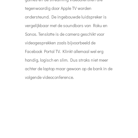
tegenwoordig door Apple TV worden
ondersteund. De ingebouwde luidspreker is
vergelijkbaar met de soundbars van Roku en
Sonos. Tenslotte is de camera geschikt voor
videogesprekken zoals bijvoorbeeld de
Facebook Portal TV. Klinkt allemaal wel erg
handig, logisch en slim. Dus straks niet meer
achter de laptop maar gewoon op de bank in de
volgende videoconference.
#8
Selfservice
In de video van Steven van Belleghem hebben
we vorige week al kunnen zien dat we de
service experience steeds meer verplaatsen
naar de consument. Niet het systeem maar het