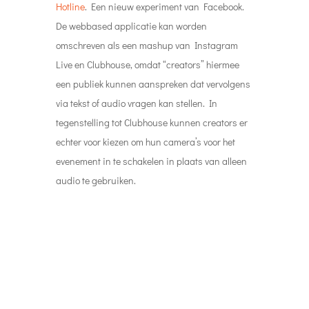
#3
What’s next voor Clubhouse?
Een mooie analyse van
The Verge
over het
ontstaan van Clubhouse en van een nieuw vorm
van communicatie. Maar zoals bij alle
introducties die schijnbaar een onderliggende
behoefte vervullen is er direct het copycat
principe. Denk bijvoorbeeld aan de Stories van
Snapchat die binnen no time door alle andere
platformen werden gekopieerd. Wat het verhaal
in ieder duidelijk maakt is dat social audio in
welke vorm dan ook een blijvertje gaat worden.
Een middel dat straks niet meer zal ontbreken in