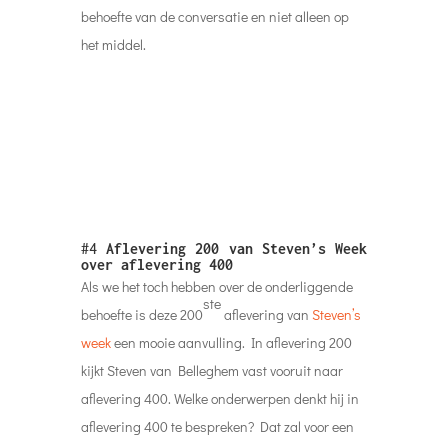
aflevering 400 te bespreken? Dat zal voor een
groot gedeelte gaan over automation. De
invloed van artificial intelligence op het
marketing vakgebied. Maar minstens zo
belangrijk is het belang van (personal)
experiences. De grote shift die hij verwacht is
dat de eindgebruiker niet langer moeite moet
doen om een product of dienst te verkrijgen
maar dat er sprake is van 180 graden
turnaround. De leverancier bouwt producten
en diensten rond de customer en zorgt daarbij
voor een ultieme persoonlijke experience.