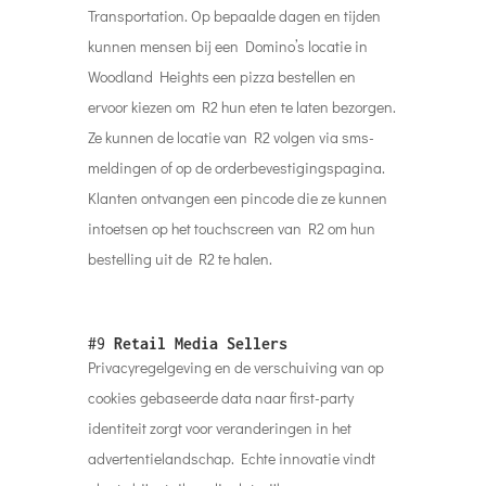
Klanten ontvangen een pincode die ze kunnen
intoetsen op het touchscreen van R2 om hun
bestelling uit de R2 te halen.
#9
Retail Media Sellers
Privacyregelgeving en de verschuiving van op
cookies gebaseerde data naar first-party
identiteit zorgt voor veranderingen in het
advertentielandschap. Echte innovatie vindt
plaats bij retailers die datarijke
medianetwerken bouwen. Deze
Retail Media
Sellers
(RMS) hebben de juiste formule voor
succes in een toekomst zonder cookies en
privacy: een combinatie van first-party
identiteits- en transactiegegevens, naadloze
koppelingen met commercie en echte,