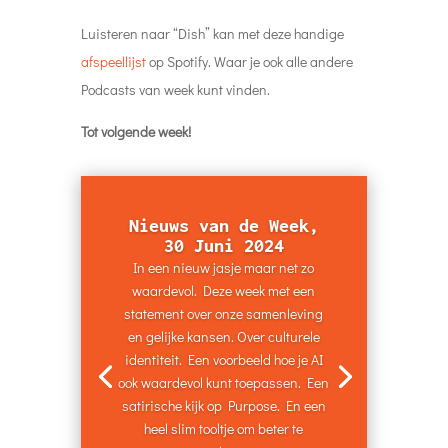
Luisteren naar “Dish” kan met deze handige
afspeellijst
op Spotify. Waar je ook alle andere
Podcasts van week kunt vinden.
Tot volgende week!
Nieuws van de Week,
30 Juni 2024
In een nieuw jasje maar net zo
waardevol. Deze week met een
statement over onze samenleving
en gelijke kansen. Over culturele
identiteit. Een voorbeeld hoe je AI
ook waardevol kunt toepassen. Een
satirische kijk op Purpose. En een
heel slim tooltje om beter te