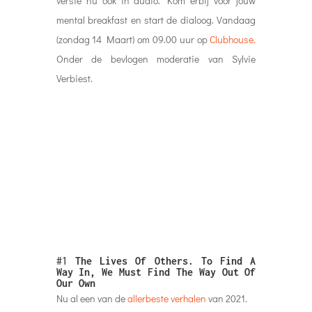
versie nu ook in audio. Kom erbij voor jouw
mental breakfast en start de dialoog. Vandaag
(zondag 14 Maart) om 09.00 uur op
Clubhouse.
Onder de bevlogen moderatie van Sylvie
Verbiest.
#1
The Lives Of Others. To Find A
Way In, We Must Find The Way Out Of
Our Own
Nu al een van de
allerbeste verhalen
van 2021.