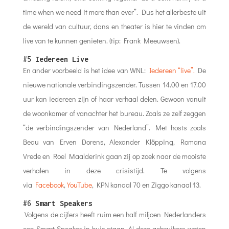
time when we need it more than ever”. Dus het allerbeste uit
de wereld van cultuur, dans en theater is hier te vinden om
live van te kunnen genieten. (tip: Frank Meeuwsen).
#5
Iedereen Live
En ander voorbeeld is het idee van WNL:
Iedereen “live”.
De
nieuwe nationale verbindingszender. Tussen 14.00 en 17.00
uur kan iedereen zijn of haar verhaal delen. Gewoon vanuit
de woonkamer of vanachter het bureau. Zoals ze zelf zeggen
“de verbindingszender van Nederland”. Met hosts zoals
Beau van Erven Dorens, Alexander Klöpping, Romana
Vrede en Roel Maalderink gaan zij op zoek naar de mooiste
verhalen in deze crisistijd. Te volgens
via
Facebook
,
YouTube
, KPN kanaal 70 en Ziggo kanaal 13.
#6
Smart Speakers
Volgens de cijfers heeft ruim een half miljoen Nederlanders
een Smart Speaker in huis staan. Al deze gebruikers weten