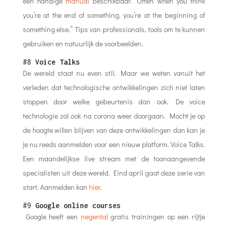
een handige
manual
beschikbaar. “Often when you think
you’re at the end of something, you’re at the beginning of
something else.” Tips van professionals, tools om te kunnen
gebruiken en natuurlijk de voorbeelden.
#8
Voice Talks
De wereld staat nu even stil. Maar we weten vanuit het
verleden dat technologische ontwikkelingen zich niet laten
stoppen door welke gebeurtenis dan ook. De voice
technologie zal ook na corona weer doorgaan. Mocht je op
de hoogte willen blijven van deze ontwikkelingen dan kan je
je nu reeds aanmelden voor een nieuw platform. Voice Talks.
Een maandelijkse live stream met de toonaangevende
specialisten uit deze wereld. Eind april gaat deze serie van
start. Aanmelden kan
hier
.
#9
Google online courses
Google heeft een
negental
gratis trainingen op een rijtje