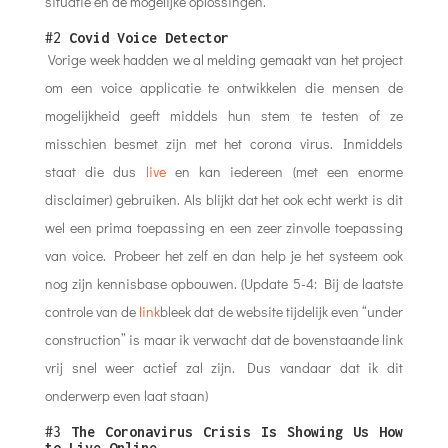
situatie en de mogelijke oplossingen.
#2
Covid Voice Detector
Vorige week hadden we al melding gemaakt van het project
om een voice applicatie te ontwikkelen die mensen de
mogelijkheid geeft middels hun stem te testen of ze
misschien besmet zijn met het corona virus. Inmiddels
staat die dus
live
en kan iedereen (met een enorme
disclaimer) gebruiken. Als blijkt dat het ook echt werkt is dit
wel een prima toepassing en een zeer zinvolle toepassing
van voice. Probeer het zelf en dan help je het systeem ook
nog zijn kennisbase opbouwen. (Update 5-4: Bij de laatste
controle van de
link
bleek dat de website tijdelijk even “under
construction” is maar ik verwacht dat de bovenstaande link
vrij snel weer actief zal zijn. Dus vandaar dat ik dit
onderwerp even laat staan)
#3
The Coronavirus Crisis Is Showing Us How
to Live Online