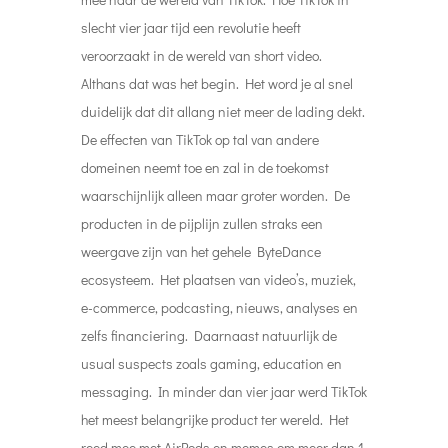
slecht vier jaar tijd een revolutie heeft
veroorzaakt in de wereld van short video.
Althans dat was het begin. Het word je al snel
duidelijk dat dit allang niet meer de lading dekt.
De effecten van TikTok op tal van andere
domeinen neemt toe en zal in de toekomst
waarschijnlijk alleen maar groter worden. De
producten in de pijplijn zullen straks een
weergave zijn van het gehele ByteDance
ecosysteem. Het plaatsen van video’s, muziek,
e-commerce, podcasting, nieuws, analyses en
zelfs financiering. Daarnaast natuurlijk de
usual suspects zoals gaming, education en
messaging. In minder dan vier jaar werd TikTok
het meest belangrijke product ter wereld. Het
reed mee met AirPods en memes om meer dan 1