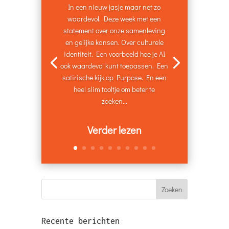
In een nieuw jasje maar net zo
waardevol. Deze week met een
statement over onze samenleving
en gelijke kansen. Over culturele
identiteit. Een voorbeeld hoe je AI
ook waardevol kunt toepassen. Een
satirische kijk op Purpose. En een
heel slim tooltje om beter te
zoeken...
Verder lezen
Recente berichten