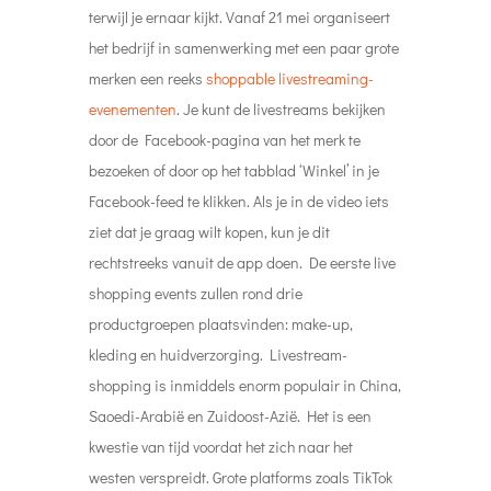
terwijl je ernaar kijkt. Vanaf 21 mei organiseert
het bedrijf in samenwerking met een paar grote
merken een reeks
shoppable livestreaming-
evenementen
. Je kunt de livestreams bekijken
door de Facebook-pagina van het merk te
bezoeken of door op het tabblad ‘Winkel’ in je
Facebook-feed te klikken. Als je in de video iets
ziet dat je graag wilt kopen, kun je dit
rechtstreeks vanuit de app doen. De eerste live
shopping events zullen rond drie
productgroepen plaatsvinden: make-up,
kleding en huidverzorging. Livestream-
shopping is inmiddels enorm populair in China,
Saoedi-Arabië en Zuidoost-Azië. Het is een
kwestie van tijd voordat het zich naar het
westen verspreidt. Grote platforms zoals TikTok