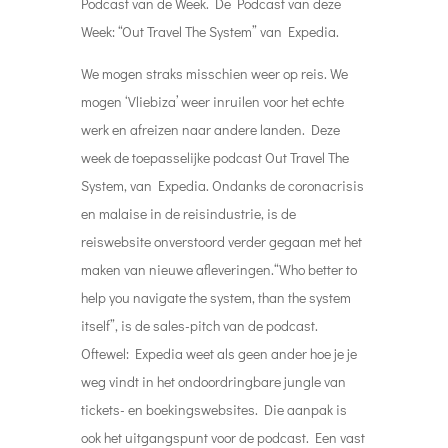
Podcast van de Week. De Podcast van deze
Week: “
Out Travel The System” van Expedia
.
We mogen straks misschien weer op reis. We
mogen ‘Vliebiza’ weer inruilen voor het echte
werk en afreizen naar andere landen. Deze
week de toepasselijke podcast Out Travel The
System, van Expedia. Ondanks de coronacrisis
en malaise in de reisindustrie, is de
reiswebsite onverstoord verder gegaan met het
maken van nieuwe afleveringen.“Who better to
help you navigate the system, than the system
itself”, is de sales-pitch van de podcast.
Oftewel: Expedia weet als geen ander hoe je je
weg vindt in het ondoordringbare jungle van
tickets- en boekingswebsites. Die aanpak is
ook het uitgangspunt voor de podcast. Een vast