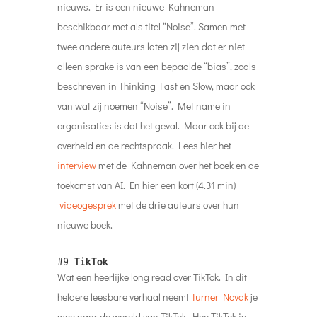
nieuws. Er is een nieuwe Kahneman
beschikbaar met als titel “Noise”. Samen met
twee andere auteurs laten zij zien dat er niet
alleen sprake is van een bepaalde “bias”, zoals
beschreven in Thinking Fast en Slow, maar ook
van wat zij noemen “Noise”. Met name in
organisaties is dat het geval. Maar ook bij de
overheid en de rechtspraak. Lees hier het
interview
met de Kahneman over het boek en de
toekomst van AI. En hier een kort (4.31 min)
videogesprek
met de drie auteurs over hun
nieuwe boek.
#9
TikTok
Wat een heerlijke long read over TikTok. In dit
heldere leesbare verhaal neemt
Turner Novak
je
mee naar de wereld van TikTok. Hoe TikTok in