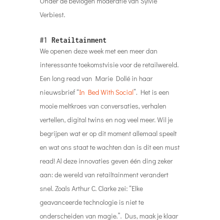
Onder de bevlogen moderatie van Sylvie
Verbiest.
#1
Retailtainment
We openen deze week met een meer dan
interessante toekomstvisie voor de retailwereld.
Een long read van Marie Dollé in haar
nieuwsbrief “
In Bed With Social
”. Het is een
mooie meltkroes van conversaties, verhalen
vertellen, digital twins en nog veel meer. Wil je
begrijpen wat er op dit moment allemaal speelt
en wat ons staat te wachten dan is dit een must
read! Al deze innovaties geven één ding zeker
aan: de wereld van retailtainment verandert
snel. Zoals Arthur C. Clarke zei: “Elke
geavanceerde technologie is niet te
onderscheiden van magie.”. Dus, maak je klaar