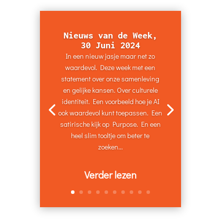
Nieuws van de Week,
30 Juni 2024
In een nieuw jasje maar net zo
waardevol. Deze week met een
statement over onze samenleving
en gelijke kansen. Over culturele
identiteit. Een voorbeeld hoe je AI
ook waardevol kunt toepassen. Een
satirische kijk op Purpose. En een
heel slim tooltje om beter te
zoeken...
Verder lezen