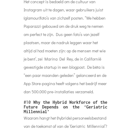
Het concept is bedoeld om de cultuur van
Instagram uit te dagen, waar gebruikers juist
(glamour)foto’s van zichzelf posten. “We hebben
Poparazzi gebouwd om de druk weg te nemen
om perfect te zijn. Dus geen foto’s van jezelf
plaatsen, maar de nadruk leggen waar het
altijd al had moeten zijn: op de mensen met wie
je bent’, zei Marina Del Rey, de in Californië
gevestigde startup in een blogpost. De bèta is
“een paar maanden geleden” gelanceerd en de
App Store-pagina heeft volgens het bedrijf meer
dan 500.000 pre-installaties verzameld.
#10
Why the Hybrid Workforce of the
Future Depends on the ‘Geriatric
Millennial’
Waarom hangt het (hybride) personeelsbestand
van de toekomst af van de ‘Geriatric Millennial’?