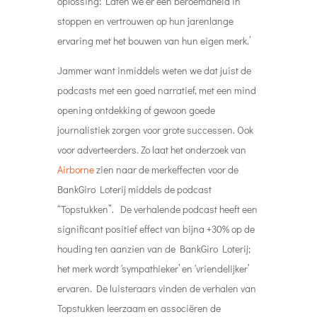
oplossing: ‘Laten we er een beroemdheid in
stoppen en vertrouwen op hun jarenlange
ervaring met het bouwen van hun eigen merk.’
Jammer want inmiddels weten we dat juist de
podcasts met een goed narratief, met een mind
opening ontdekking of gewoon goede
journalistiek zorgen voor grote successen. Ook
voor adverteerders. Zo laat het onderzoek van
Airborne
zien naar de merkeffecten voor de
BankGiro Loterij middels de podcast
“Topstukken”.
De verhalende podcast heeft een
significant positief effect van bijna +30% op de
houding ten aanzien van de BankGiro Loterij;
het merk wordt ‘sympathieker’ en ‘vriendelijker’
ervaren. De luisteraars vinden de verhalen van
Topstukken leerzaam en associëren de