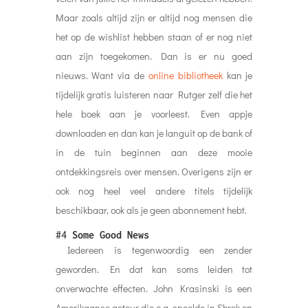
Maar zoals altijd zijn er altijd nog mensen die
het op de wishlist hebben staan of er nog niet
aan zijn toegekomen. Dan is er nu goed
nieuws. Want via de
online bibliotheek
kan je
tijdelijk gratis luisteren naar Rutger zelf die het
hele boek aan je voorleest. Even appje
downloaden en dan kan je languit op de bank of
in de tuin beginnen aan deze mooie
ontdekkingsreis over mensen. Overigens zijn er
ook nog heel veel andere titels tijdelijk
beschikbaar, ook als je geen abonnement hebt.
#4
Some Good News
Iedereen is tegenwoordig een zender
geworden. En dat kan soms leiden tot
onverwachte effecten. John Krasinski is een
Amerikaanse acteur die o.a. speelde in Shrek en