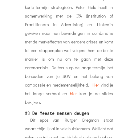
korte termijn strategieën. Peter Field heeft in
samenwerking met de IPA (Institution of
Practitionars in Advertising) en LinkedIn
gekeken naar hun bevindingen in combinatie
met de merkeffecten van eerdere crises en komt
tot een stappenplan wat volgens hem de beste
manier is om nu om te gaan met deze
coronacrisis. De focus op de lange termijn, het
behouden van je SOV en het belang van
compassie en medemenselijkheid.
Hier
vind je
het lange verhaal en
hier
kan je de slides
bekijken.
#3
De Meeste mensen deugen
Dit epos van Rutger Bregman staat
waarschijnlijk al in vele huiskamers. Wellicht dat
velen van jullie het inmiddels al gelezen hebben.