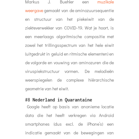
Markus J. Buehler een
muzikale
weergave
gemaakt van de aminozuursequentie
en structuur van het piekeiwit van de
ziekteverwekker van COVID-19. Wat je hoort, is
een meerlaags algoritmische compositie met
zowel het trillingsspectrum van het hele eiwit
(uitgedrukt in geluid en ritmische elementen) en
de volgorde en vouwing van aminozuren die de
viruspiekstructuur vormen. De melodieën
weerspiegelen de complexe hiërarchische
geometrie van het eiwit.
#8
Nederland in Quarantaine
Google heeft op basis van anonieme locatie
data die het heeft verkregen via Android
smartphones (dus excl. de iPhone’s) een
indicatie gemaakt van de bewegingen van