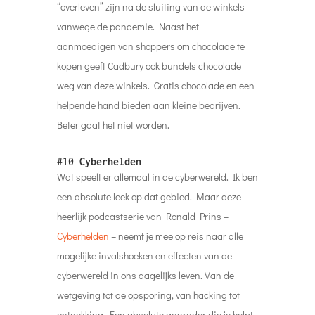
“overleven” zijn na de sluiting van de winkels
vanwege de pandemie. Naast het
aanmoedigen van shoppers om chocolade te
kopen geeft Cadbury ook bundels chocolade
weg van deze winkels.
Gratis chocolade en een
helpende hand bieden aan kleine bedrijven.
Beter gaat het niet worden.
#10
Cyberhelden
Wat speelt er allemaal in de cyberwereld. Ik ben
een absolute leek op dat gebied. Maar deze
heerlijk podcastserie van Ronald Prins –
Cyberhelden
– neemt je mee op reis naar alle
mogelijke invalshoeken en effecten van de
cyberwereld in ons dagelijks leven. Van de
wetgeving tot de opsporing, van hacking tot
ontdekking. Een absolute aanrader die je helpt