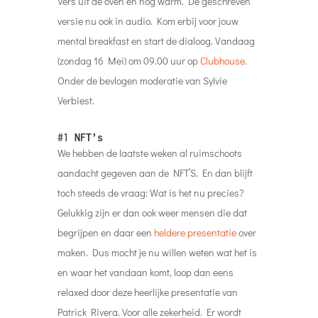
Vers uit de oven en nog warm. De geschreven
versie nu ook in audio. Kom erbij voor jouw
mental breakfast en start de dialoog. Vandaag
(zondag 16 Mei) om 09.00 uur op
Clubhouse.
Onder de bevlogen moderatie van Sylvie
Verbiest.
#1
NFT’s
We hebben de laatste weken al ruimschoots
aandacht gegeven aan de NFT’S. En dan blijft
toch steeds de vraag: Wat is het nu precies?
Gelukkig zijn er dan ook weer mensen die dat
begrijpen en daar een
heldere presentatie
over
maken. Dus mocht je nu willen weten wat het is
en waar het vandaan komt, loop dan eens
relaxed door deze heerlijke presentatie van
Patrick Rivera. Voor alle zekerheid. Er wordt