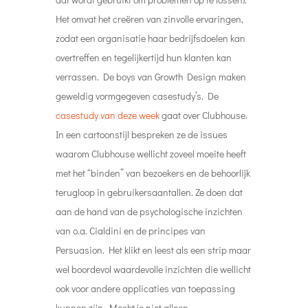
Het omvat het creëren van zinvolle ervaringen,
zodat een organisatie haar bedrijfsdoelen kan
overtreffen en tegelijkertijd hun klanten kan
verrassen. De boys van Growth Design maken
geweldig vormgegeven casestudy’s. De
casestudy van deze week
gaat over Clubhouse.
In een cartoonstijl bespreken ze de issues
waarom Clubhouse wellicht zoveel moeite heeft
met het “binden” van bezoekers en de behoorlijk
terugloop in gebruikersaantallen. Ze doen dat
aan de hand van de psychologische inzichten
van o.a. Cialdini en de principes van
Persuasion. Het klikt en leest als een strip maar
wel boordevol waardevolle inzichten die wellicht
ook voor andere applicaties van toepassing
kunnen zijn. Mocht je niet alleen