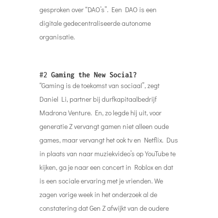
gesproken over “DAO’s”. Een DAO is een
digitale gedecentraliseerde autonome
organisatie.
#2
Gaming the New Social?
“Gaming is de toekomst van sociaal”, zegt
Daniel Li, partner bij durfkapitaalbedrijf
Madrona Venture. En, zo legde hij uit, voor
generatie Z vervangt gamen niet alleen oude
games, maar vervangt het ook tv en Netflix. Dus
in plaats van naar muziekvideo’s op YouTube te
kijken, ga je naar een concert in Roblox en dat
is een sociale ervaring met je vrienden. We
zagen vorige week in het onderzoek al de
constatering dat Gen Z afwijkt van de oudere