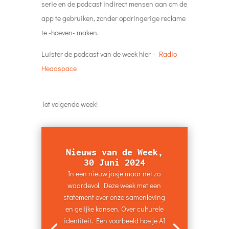
serie en de podcast indirect mensen aan om de
app te gebruiken, zonder opdringerige reclame
te -hoeven- maken.
Luister de podcast van de week hier –
Radio
Headspace
Tot volgende week!
Nieuws van de Week,
30 Juni 2024
In een nieuw jasje maar net zo
waardevol. Deze week met een
statement over onze samenleving
en gelijke kansen. Over culturele
identiteit. Een voorbeeld hoe je AI