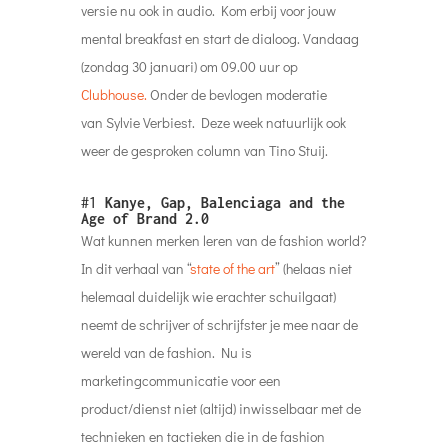
versie nu ook in audio. Kom erbij voor jouw
mental breakfast en start de dialoog. Vandaag
(zondag 30 januari) om 09.00 uur op
Clubhouse.
Onder de bevlogen moderatie
van Sylvie Verbiest. Deze week
natuurlijk ook
weer de gesproken column van Tino Stuij.
#1
Kanye, Gap, Balenciaga and the
Age of Brand 2.0
Wat kunnen merken leren van de fashion world?
In dit verhaal van “
state of the art
” (helaas niet
helemaal duidelijk wie erachter schuilgaat)
neemt de schrijver of schrijfster je mee naar de
wereld van de fashion. Nu is
marketingcommunicatie voor een
product/dienst niet (altijd) inwisselbaar met de
technieken en tactieken die in de fashion