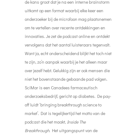
de kans groot dat je na een interne brainstorm
uitkomt op een format waarbij elke keer een
onderzoeker bij de microfoon mag plaatsnemen
om te vertellen over recente ontdekkingen en
innovaties. Je zet de podcast online en ontdekt
vervolgens dat het aantal luisteraars tegenvalt.
Want ja, echt onderscheidend blijkt het toch niet
te zijn, zo’n aanpak waarbij je het alleen maar
over jezelf hebt.
Gelukkig zijn er ook mensen die
niet het bovenstaande gebaande pad volgen.
SciMar is een Canadees farmaceutisch
onderzoeksbedrijf, gericht op diabetes. De pay-
off luidt ‘bringing breakthrough science to
market’. Dat is tegelijkertijd het motto van de
podcast die het maakt,
Inside The
Breakthrough
.
Het uitgangspunt van de