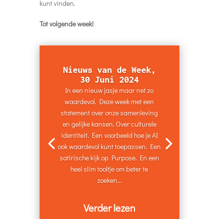
kunt vinden.
Tot volgende week!
Nieuws van de Week,
30 Juni 2024
In een nieuw jasje maar net zo
waardevol. Deze week met een
statement over onze samenleving
en gelijke kansen. Over culturele
identiteit. Een voorbeeld hoe je AI
ook waardevol kunt toepassen. Een
satirische kijk op Purpose. En een
heel slim tooltje om beter te
zoeken...
Verder lezen