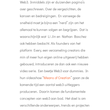
Web3. Inmiddels zijn er duizenden pagina’s
over geschreven. Over de vergezichten, de
kansen en bedreigingen. En vanwege de
snelheid moet je bijna een “nerd” zijn om het
allemaal te kunnen volgen en begrijpen. Dat is
waarschijnlijk wat Li Jin en Nathan Baschez
ook hebben bedacht. Als founders van het
platform Every, een verzameling creators die
min of meer hun eigen online uitgeverij hebben
gebouwd, introduceren ze dan ook een nieuwe
video serie. Een beetje Web3 voor dummies. In
hun videoshow “
Means of Creation
” gaan ze de
komende tijd een aantal web3-uitleggers
produceren. Daarin komen de fundamentele
concepten van web3 aan bod. Het doel is om
verschillende onderwerpen, trends en projecten