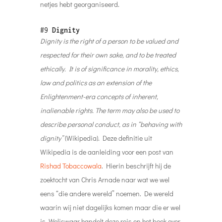
netjes hebt georganiseerd.
#9
Dignity
Dignity is the right of a person to be valued and
respected for their own sake, and to be treated
ethically. It is of significance in morality, ethics,
law and politics as an extension of the
Enlightenment-era concepts of inherent,
inalienable rights. The term may also be used to
describe personal conduct, as in “behaving with
dignity”
(Wikipedia). Deze definitie uit
Wikipedia is de aanleiding voor een post van
Rishad Tobaccowala
. Hierin beschrijft hij de
zoektocht van Chris Arnade naar wat we wel
eens “die andere wereld” noemen. De wereld
waarin wij niet dagelijks komen maar die er wel
is. Weliswaar handelt deze reis en het boek over