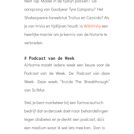
Next Top Model in de tijdlijn passen? De
oorsprong van Goodyear Tyre Company? Het
Shakespeare-toneelstuk Troilus en Cassida? Als
je van trivia en tijdlijnen houdt, is
Wikitrivia
een
heerlijke manier om je kennis van de historie te
verbreden.
#
Podcast van de Week
Airborne maakt iedere week een keuze voor de
Podcast van de Week. De Podcast van deze
Week: Deze week: “
Inside The Breakthrough
”
van SciMar.
Stel, je bent marketeer bij een farmaceutisch
bedrijf dat onderzoek doet naar behandelingen
tegen diabetes en je denkt: een podcast, da’s
een medium waar ik wel iets mee kan. Dan is