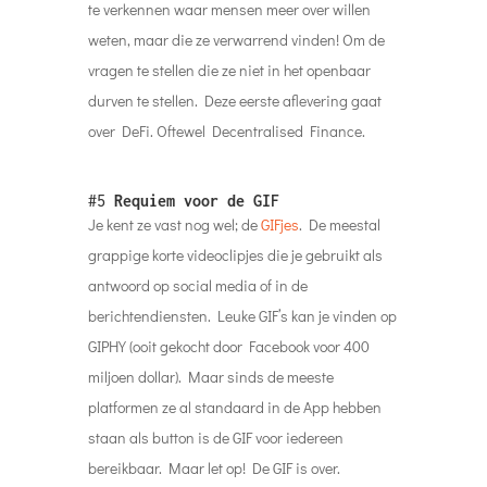
te verkennen waar mensen meer over willen
weten, maar die ze verwarrend vinden! Om de
vragen te stellen die ze niet in het openbaar
durven te stellen. Deze eerste aflevering gaat
over DeFi. Oftewel Decentralised Finance.
#5
Requiem voor de GIF
Je kent ze vast nog wel; de
GIFjes
. De meestal
grappige korte videoclipjes die je gebruikt als
antwoord op social media of in de
berichtendiensten. Leuke GIF’s kan je vinden op
GIPHY (ooit gekocht door Facebook voor 400
miljoen dollar). Maar sinds de meeste
platformen ze al standaard in de App hebben
staan als button is de GIF voor iedereen
bereikbaar. Maar let op! De GIF is over.