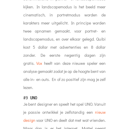
kijken. In landscapemodus is het beeld meer
cinematisch, in portretmodus worden de
karakters meer uitgelicht. In principe worden
twee opnamen gemaakt, voor portret- en
landscapemodus, en over elkaar gelegd. Quibi
kost 5 dollar met advertenties en 8 dollar
zonder. De eerste negentig dagen zijn
gratis.
Vox
heeft van deze nieuwe speler een
analyse gemaakt zodat je op de hoogte bent van
alle in- en outs. En of zo positief zijn mag je zelf
lezen.
#9
UNO
Je bent designer en speelt het spel UNO. Vanuit
je passie ontwikkel je zelfstandig een
nieuw
design
voor UNO en deelt dat met wat vrienden.
Maar dan is er het internet. Mattel neemt