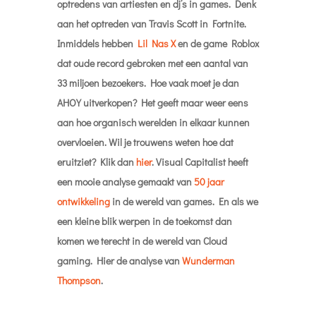
ontwikkeling
in de wereld van games. En als we
een kleine blik werpen in de toekomst dan
komen we terecht in de wereld van Cloud
gaming. Hier de analyse van
Wunderman
Thompson
.
#7
PORTL
Stel je eens voor dat je in je woonkamer zit en je
wilt naar Elvis luisteren. Maar dan niet alleen
een soundfile of video maar gewoon echt. Je wilt
hem zien! Dus je gaat naar je 2 meter lange
PORTL
en kiest een nummer. Elvis verschijnt in
het hokje, levensgroot, en begint te zingen! Dat
is de droom van PORTL, een bedrijf dat in het