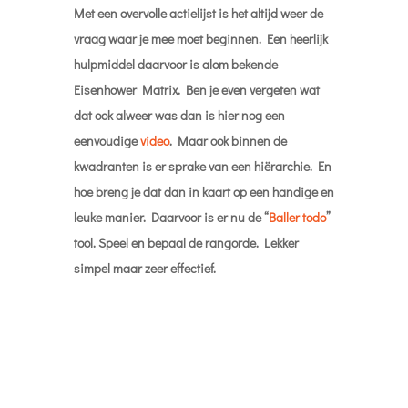
#9
Tekst
Op advies van Om Malik: “To tell the story of the
complexity of this world, we need to find ways to
tell stories in the simplest of fashions. I found
this lecture on the craft of writing really
insightful, even after years of being a writer”,
Echt een geweldige
lecture
. Writing. Schrijven
dus. En dan hebben we het over tekst en wat
tekst kan doen. Hoe je daarmee om gaat. Zeker
als communicatieprofessional. Ga maar lekker
zitten, geniet van de dynamiek van Larry
McEnerney (University of Chicago Writing