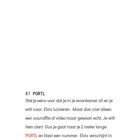
komende decennium (uiteindelijk betaalbare)
hologrammen naar je huis wil brengen. Nu nog
voor zo’n kleine 60K maar over een tijdje vast
heel betaalbaar. Overigens is dit natuurlijk
straks een prima alternatief voor Zoom.
#8
De Eisenhower Matrix
Met een overvolle actielijst is het altijd weer de
vraag waar je mee moet beginnen. Een heerlijk