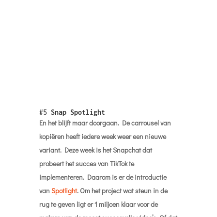
kopiëren heeft iedere week weer een nieuwe
variant. Deze week is het Snapchat dat
probeert het succes van TikTok te
implementeren. Daarom is er de introductie
van
Spotlight
. Om het project wat steun in de
rug te geven ligt er 1 miljoen klaar voor de
makers van de meest succesvolle video’s. Of dat
allemaal gaat lukken is niet helemaal zeker
volgens
deze post
van Casey Newton.