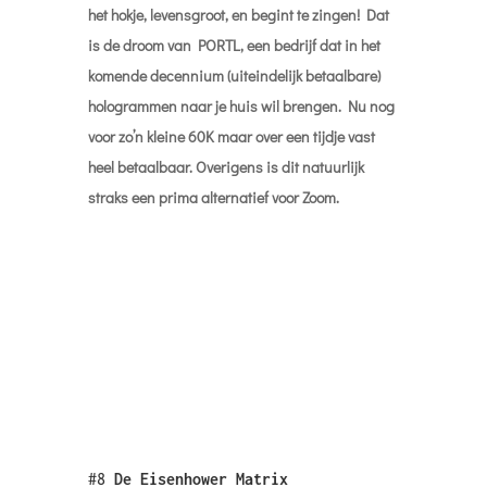
hulpmiddel daarvoor is alom bekende
Eisenhower Matrix. Ben je even vergeten wat
dat ook alweer was dan is hier nog een
eenvoudige
video
. Maar ook binnen de
kwadranten is er sprake van een hiërarchie. En
hoe breng je dat dan in kaart op een handige en
leuke manier. Daarvoor is er nu de “
Baller todo
”
tool. Speel en bepaal de rangorde. Lekker
simpel maar zeer effectief.