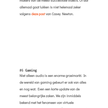
#6
Gaming
Niet alleen audio is een enorme groeimarkt. In
de wereld van gaming gebeurt er ook van alles
en nog wat. Even een korte update van de
meest belangrijke zaken. We zijn inmiddels
bekend met het fenomeen van virtuele
optredens van artiesten en dj’s in games. Denk
aan het optreden van Travis Scott in Fortnite.
Inmiddels hebben
Lil Nas X
en de game Roblox
dat oude record gebroken met een aantal van
33 miljoen bezoekers. Hoe vaak moet je dan
AHOY uitverkopen? Het geeft maar weer eens
aan hoe organisch werelden in elkaar kunnen
overvloeien. Wil je trouwens weten hoe dat
eruitziet? Klik dan
hier
. Visual Capitalist heeft
een mooie analyse gemaakt van
50 jaar