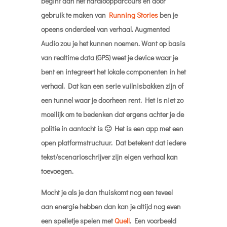
begint aan het hardloopparcours en door
gebruik te maken van
Running Stories
ben je
opeens onderdeel van verhaal. Augmented
Audio zou je het kunnen noemen. Want op basis
van realtime data (GPS) weet je device waar je
bent en integreert het lokale componenten in het
verhaal. Dat kan een serie vuilnisbakken zijn of
een tunnel waar je doorheen rent. Het is niet zo
moeilijk om te bedenken dat ergens achter je de
politie in aantocht is 🙂 Het is een app met een
open platformstructuur. Dat betekent dat iedere
tekst/scenarioschrijver zijn eigen verhaal kan
toevoegen.
Mocht je als je dan thuiskomt nog een teveel
aan energie hebben dan kan je altijd nog even
een spelletje spelen met
Quell
. Een voorbeeld