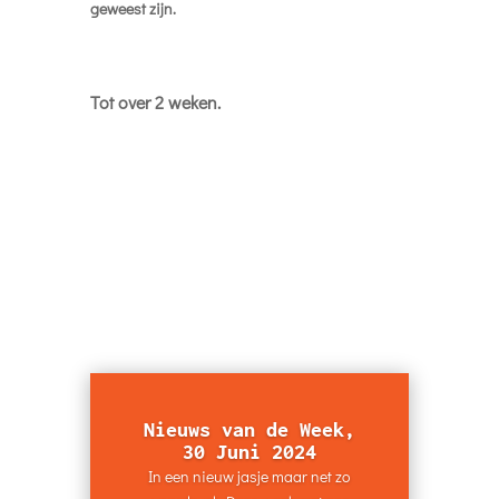
en gelijke kansen. Over culturele
identiteit. Een voorbeeld hoe je AI
ook waardevol kunt toepassen. Een
satirische kijk op Purpose. En een
heel slim tooltje om beter te
zoeken...
Verder lezen
Recente berichten
Nieuws van de Week, 30 Juni 2024
Nieuws van de Week, 2 Juni 2024
Nieuws van de Week, 24 Maart 2024