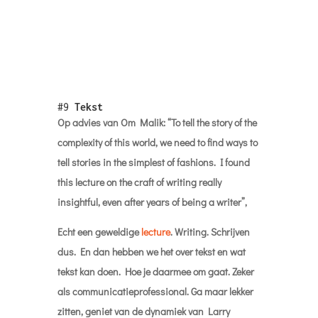
Program), luister naar het geluid van het krijt op
het schoolbord maar bovenal, laaf jezelf met
deze heerlijke inzichten.
#10
The Future of Text
En als we het dan toch over tekst hebben is dit
een mooie finale. Een gratis ebook van 500
pagina’s met tientallen auteurs die allemaal
hun visie geven over het gebruik, de rol, de
functie en vorm van tekst in de toekomst.
The
Future of Text
. Wat een prachtig project en
heerlijke tekststof. Onder de regie van Frode
Alexander Hegland. Wat een klus moet dat
geweest zijn.