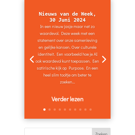
Nieuws van de Week,
30 Juni 2024
In een nieuw jasje maar net zo
waardevol. Deze week met een
statement over onze samenleving
en gelijke kansen. Over culturele
identiteit. Een voorbeeld hoe je AI
ook waardevol kunt toepassen. Een
satirische kijk op Purpose. En een
heel slim tooltje om beter te
zoeken...
Verder lezen