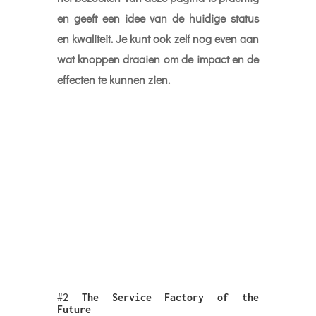
en geeft een idee van de huidige status
en kwaliteit. Je kunt ook zelf nog even aan
wat knoppen draaien om de impact en de
effecten te kunnen zien.
#2
The Service Factory of the
Future
Over de toekomst gesproken.
The Boston
Consulting Groep
heeft een strak verhaal over de
toekomst. Leuk dat er allemaal nieuwe
ontwikkelingen zijn maar wat is nu echt het
effect voor bedrijven en organisaties als het