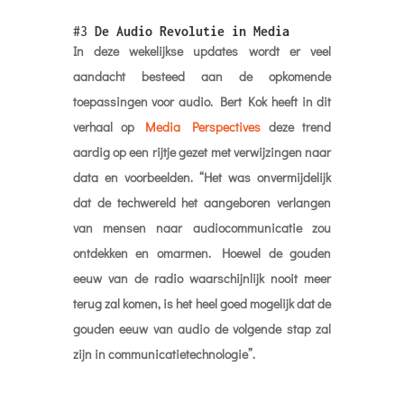
verhaal op
Media Perspectives
deze trend
aardig op een rijtje gezet met verwijzingen naar
data en voorbeelden. “Het was onvermijdelijk
dat de techwereld het aangeboren verlangen
van mensen naar audiocommunicatie zou
ontdekken en omarmen. Hoewel de gouden
eeuw van de radio waarschijnlijk nooit meer
terug zal komen, is het heel goed mogelijk dat de
gouden eeuw van audio de volgende stap zal
zijn in communicatietechnologie”.
#4
BBC Voice Newsreader
Om te demonstreren welk niveau de technologie
inmiddels heeft bereikt is er de introductie van
de
synthetic voice newsreader
die de BBC
introduceert. De serie “
The Life Project
” is nu