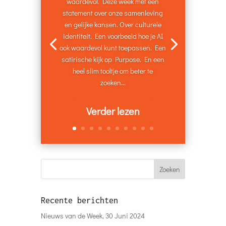
Nieuws van de Week, 3 Maart 2024
Nieuws van de Week, 25 Februari 2024
Recente reacties
Liesbeth van Dijk
op
Nieuws van de Week, 30
April 2023
paul molenschot
op
Nieuws van de Week, 16
Januari 2022
Edith de roy
op
Nieuws van de Week, 24 Oktober
2021
←
Nieuws van de Week, 22 November 2020
Nieuws van de Week, 13 December 2020
→