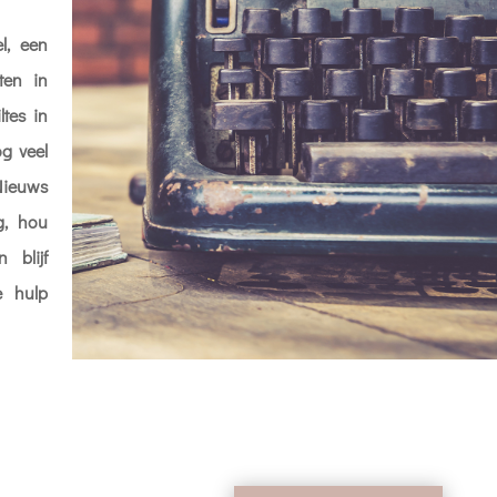
l, een
tten in
ltes in
g veel
Nieuws
g, hou
 blijf
e hulp