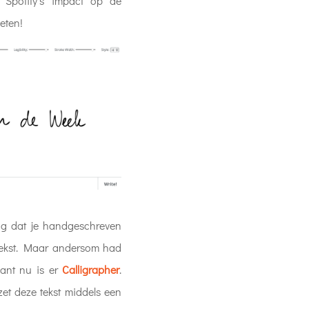
, Spotify’s impact op de
eten!
ng dat je handgeschreven
 tekst. Maar andersom had
Want nu is er
Calligrapher
.
zet deze tekst middels een