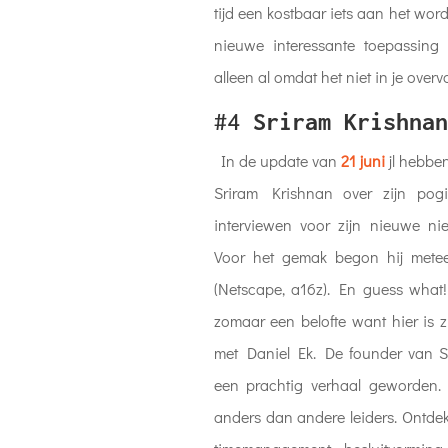
tijd een kostbaar iets aan het wor
nieuwe interessante toepassing
alleen al omdat het niet in je over
#4
Sriram Krishnan
In de update van
21 juni
jl hebbe
Sriram Krishnan over zijn po
interviewen voor zijn nieuwe ni
Voor het gemak begon hij mete
(Netscape, a16z). En guess what! 
zomaar een belofte want hier is zi
met Daniel Ek. De founder van S
een prachtig verhaal geworden.
anders dan andere leiders. Ontdek h