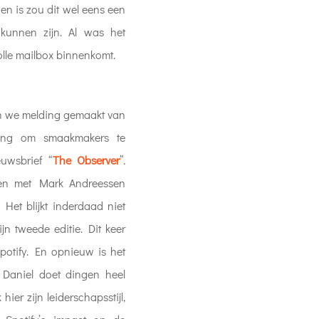
den is zou dit wel eens een
 kunnen zijn. Al was het
volle mailbox binnenkomt.
n we melding gemaakt van
ging om smaakmakers te
euwsbrief “
The Observer
”.
en met Mark Andreessen
Het blijkt inderdaad niet
jn tweede editie. Dit keer
potify. En opnieuw is het
 Daniel doet dingen heel
ier zijn leiderschapsstijl,