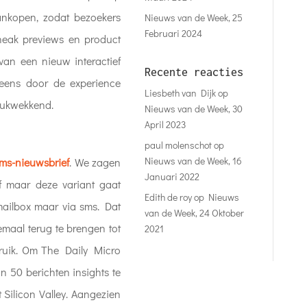
ankopen, zodat bezoekers
Nieuws van de Week, 25
Februari 2024
sneak previews en product
van een nieuw interactief
Recente reacties
eens door de experience
Liesbeth van Dijk
op
rukwekkend.
Nieuws van de Week, 30
April 2023
paul molenschot
op
Nieuws van de Week, 16
ms-nieuwsbrief
. We zagen
Januari 2022
f maar deze variant gaat
Edith de roy
op
Nieuws
 mailbox maar via sms. Dat
van de Week, 24 Oktober
emaal terug te brengen tot
2021
bruik. Om The Daily Micro
in 50 berichten insights te
t Silicon Valley. Aangezien