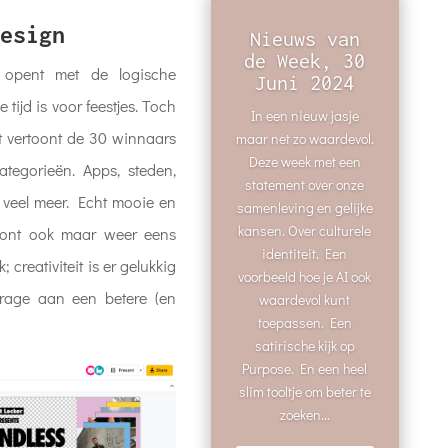
esign
Nieuws van
de Week, 30
opent met de logische
Juni 2024
 tijd is voor feestjes. Toch
In een nieuw jasje
et vertoont de 30 winnaars
maar net zo waardevol.
Deze week met een
ategorieën. Apps, steden,
statement over onze
 veel meer. Echt mooie en
samenleving en gelijke
kansen. Over culturele
toont ook maar weer eens
identiteit. Een
 creativiteit is er gelukkig
voorbeeld hoe je AI ook
jdrage aan een betere (en
waardevol kunt
toepassen. Een
satirische kijk op
Purpose. En een heel
slim tooltje om beter te
zoeken...