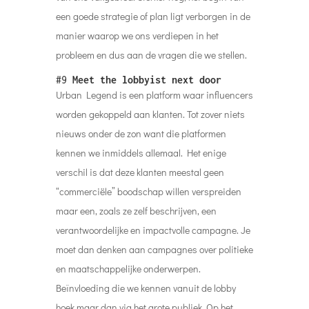
een goede strategie of plan ligt verborgen in de
manier waarop we ons verdiepen in het
probleem en dus aan de vragen die we stellen.
#9
Meet the lobbyist next door
Urban Legend is een platform waar influencers
worden gekoppeld aan klanten. Tot zover niets
nieuws onder de zon want die platformen
kennen we inmiddels allemaal. Het enige
verschil is dat deze klanten meestal geen
“commerciële” boodschap willen verspreiden
maar een, zoals ze zelf beschrijven, een
verantwoordelijke en impactvolle campagne. Je
moet dan denken aan campagnes over politieke
en maatschappelijke onderwerpen.
Beïnvloeding die we kennen vanuit de lobby
hoek maar dan via het grote publiek. Op het