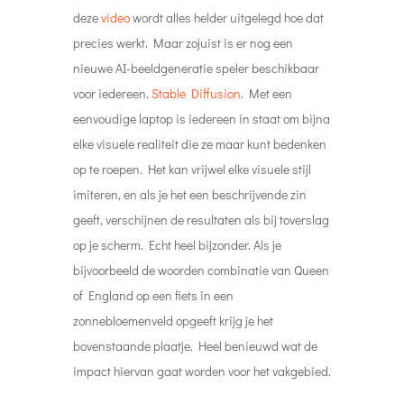
deze
video
wordt alles helder uitgelegd hoe dat
precies werkt. Maar zojuist is er nog een
nieuwe AI-beeldgeneratie speler beschikbaar
voor iedereen.
Stable Diffusion
. Met een
eenvoudige laptop is iedereen in staat om bijna
elke visuele realiteit die ze maar kunt bedenken
op te roepen. Het kan vrijwel elke visuele stijl
imiteren, en als je het een beschrijvende zin
geeft, verschijnen de resultaten als bij toverslag
op je scherm. Echt heel bijzonder. Als je
bijvoorbeeld de woorden combinatie van Queen
of England op een fiets in een
zonnebloemenveld opgeeft krijg je het
bovenstaande plaatje. Heel benieuwd wat de
impact hiervan gaat worden voor het vakgebied.