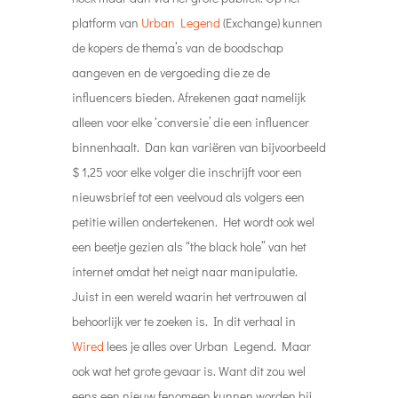
platform van
Urban Legend
(Exchange) kunnen
de kopers de thema’s van de boodschap
aangeven en de vergoeding die ze de
influencers bieden. Afrekenen gaat namelijk
alleen voor elke ‘conversie’ die een influencer
binnenhaalt. Dan kan variëren van bijvoorbeeld
$ 1,25 voor elke volger die inschrijft voor een
nieuwsbrief tot een veelvoud als volgers een
petitie willen ondertekenen. Het wordt ook wel
een beetje gezien als “the black hole” van het
internet omdat het neigt naar manipulatie.
Juist in een wereld waarin het vertrouwen al
behoorlijk ver te zoeken is. In dit verhaal in
Wired
lees je alles over Urban Legend. Maar
ook wat het grote gevaar is. Want dit zou wel
eens een nieuw fenomeen kunnen worden bij