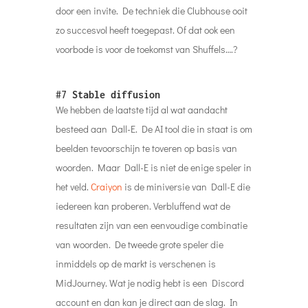
door een invite. De techniek die Clubhouse ooit
zo succesvol heeft toegepast. Of dat ook een
voorbode is voor de toekomst van Shuffels….?
#7
Stable diffusion
We hebben de laatste tijd al wat aandacht
besteed aan Dall-E. De AI tool die in staat is om
beelden tevoorschijn te toveren op basis van
woorden. Maar Dall-E is niet de enige speler in
het veld.
Craiyon
is de miniversie van Dall-E die
iedereen kan proberen. Verbluffend wat de
resultaten zijn van een eenvoudige combinatie
van woorden. De tweede grote speler die
inmiddels op de markt is verschenen is
MidJourney. Wat je nodig hebt is een Discord
account en dan kan je direct aan de slag. In