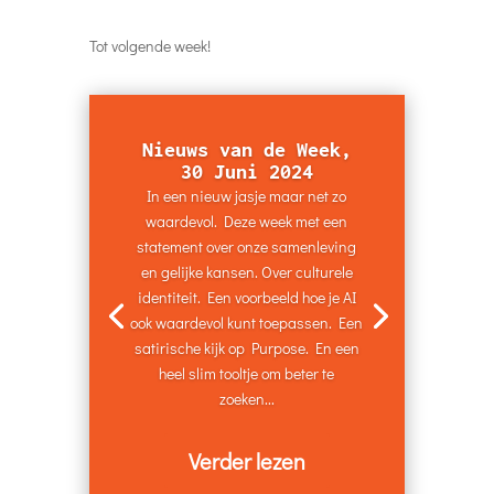
Tot volgende week!
Nieuws van de Week,
30 Juni 2024
In een nieuw jasje maar net zo
waardevol. Deze week met een
statement over onze samenleving
en gelijke kansen. Over culturele
identiteit. Een voorbeeld hoe je AI
ook waardevol kunt toepassen. Een
satirische kijk op Purpose. En een
heel slim tooltje om beter te
zoeken...
Verder lezen