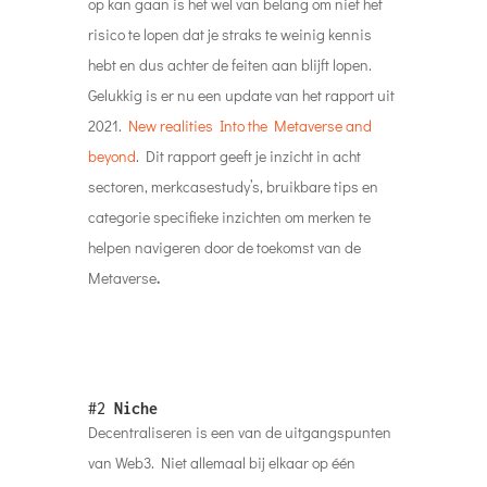
op kan gaan is het wel van belang om niet het
risico te lopen dat je straks te weinig kennis
hebt en dus achter de feiten aan blijft lopen.
Gelukkig is er nu een update van het rapport uit
2021.
New realities Into the Metaverse and
beyond
. Dit rapport geeft je inzicht in acht
sectoren, merkcasestudy’s, bruikbare tips en
categorie specifieke inzichten om merken te
helpen navigeren door de toekomst van de
Metaverse
.
#2
Niche
Decentraliseren is een van de uitgangspunten
van Web3. Niet allemaal bij elkaar op één