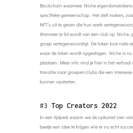
Blockchain waarmee Niche eigendomstokens 
specifieke gemeenschap. Het stelt makers, zoals
NFT’s uit te geven die hun werk vertegenwoo
Wanneer je lid wordt van een club op Niche, g
groep vertegenwoordigt. De token kost niets 
waar de token wordt opgeslagen. Niche is nu n
plaatsen. Meer info vind je hier in het verhaa
transitie naar groepen/clubs die een interes
kunnen opstarten.
#3
Top Creators 2022
In een tijdperk waarin we de opkomst zien va
beetje een idee te krijgen wie er nu echt succe