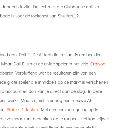
s door een invite. De techniek die Clubhouse ooit zo
rbode is voor de toekomst van Shuffels….?
eed aan Dall-E. De AI tool die in staat is om beelden
Maar Dall-E is niet de enige speler in het veld.
Craiyon
roberen. Verbluffend wat de resultaten zijn van een
e grote speler die inmiddels op de markt is verschenen
rd account en dan kan je direct aan de slag. In deze
cies werkt. Maar zojuist is er nog een nieuwe AI-
een.
Stable Diffusion
. Met een eenvoudige laptop is
it die ze maar kunt bedenken op te roepen. Het kan vrijwel
chrijvende zin geeft, verschijnen de resultaten als bij