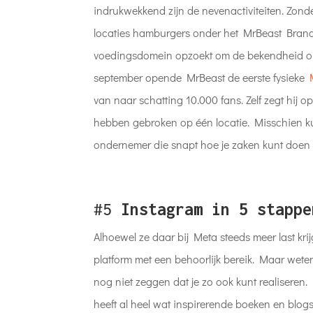
indrukwekkend zijn de nevenactiviteiten. Zonde
locaties hamburgers onder het MrBeast Brand. E
voedingsdomein opzoekt om de bekendheid om 
september opende MrBeast de eerste fysieke
van naar schatting 10.000 fans. Zelf zegt hij
hebben gebroken op één locatie. Misschien ku
ondernemer die snapt hoe je zaken kunt doen i
#5
Instagram in 5 stappe
Alhoewel ze daar bij Meta steeds meer last kri
platform met een behoorlijk bereik. Maar wete
nog niet zeggen dat je zo ook kunt realiseren.
heeft al heel wat inspirerende boeken en blog