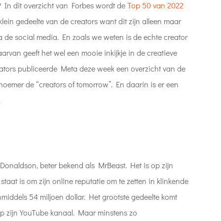
? In dit overzicht van Forbes wordt de
Top 50 van 2022
 klein gedeelte van de creators want dit zijn alleen maar
a de social media. En zoals we weten is de echte creator
rvan geeft het wel een mooie inkijkje in de creatieve
eators publiceerde Meta deze week een overzicht van de
noemer de “creators of tomorrow”. En daarin is er een
.
Donaldson, beter bekend als MrBeast. Het is op zijn
aat is om zijn online reputatie om te zetten in klinkende
nmiddels 54 miljoen dollar. Het grootste gedeelte komt
op zijn YouTube kanaal. Maar minstens zo