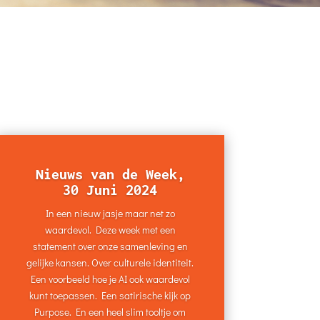
Nieuws van de Week,
30 Juni 2024
In een nieuw jasje maar net zo
waardevol. Deze week met een
statement over onze samenleving en
gelijke kansen. Over culturele identiteit.
Een voorbeeld hoe je AI ook waardevol
kunt toepassen. Een satirische kijk op
Purpose. En een heel slim tooltje om