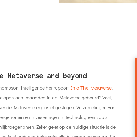
e Metaverse and beyond
hompson Intelligence het rapport
Into The Metaverse
.
 afgelopen acht maanden in de Metaverse gebeurd? Veel,
over de Metaverse explosief gestegen. Verzamelingen van
vergenomen en investeringen in technologieën zoals
nlijk toegenomen. Zeker gelet op de huidige situatie is de
ype is of toch een betekenisvolle blijvende beweging. En