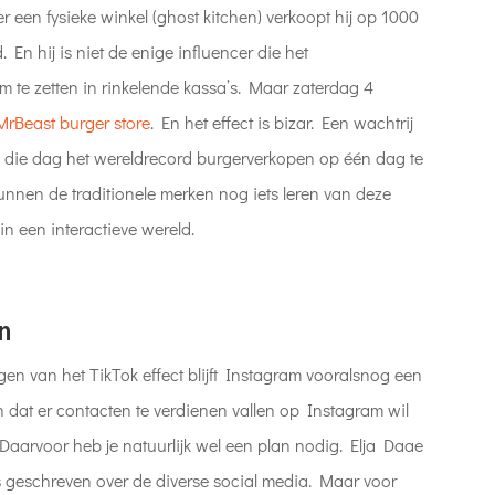
r een fysieke winkel (ghost kitchen) verkoopt hij op 1000
n hij is niet de enige influencer die het
te zetten in rinkelende kassa’s. Maar zaterdag 4
MrBeast burger store
. En het effect is bizar. Een wachtrij
 op die dag het wereldrecord burgerverkopen op één dag te
nnen de traditionele merken nog iets leren van deze
n een interactieve wereld.
n
jgen van het TikTok effect blijft Instagram vooralsnog een
n dat er contacten te verdienen vallen op Instagram wil
 Daarvoor heb je natuurlijk wel een plan nodig. Elja Daae
s geschreven over de diverse social media. Maar voor