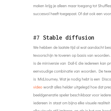
maken krijg je alleen maar toegang tot Shuffle
succesvol heeft toegepast. Of dat ook een voo
#7
Stable diffusion
We hebben de laatste tijd al wat aandacht best
tevoorschijn te toveren op basis van woorden. 
is de miniversie van Dall-E die iedereen kan p
eenvoudige combinatie van woorden. De tweed
is MidJourney. Wat je nodig hebt is een Disco
video
wordt alles helder uitgelegd hoe dat pre
beeldgeneratie speler beschikbaar voor ieder
iedereen in staat om bijna elke visuele realite
elke visuele stijl imiteren, en als je het een bes