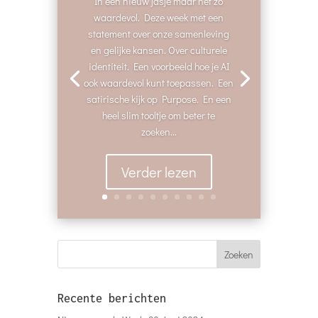
In een nieuw jasje maar net zo
waardevol. Deze week met een
statement over onze samenleving
en gelijke kansen. Over culturele
identiteit. Een voorbeeld hoe je AI
ook waardevol kunt toepassen. Een
satirische kijk op Purpose. En een
heel slim tooltje om beter te
zoeken...
Verder lezen
Recente berichten