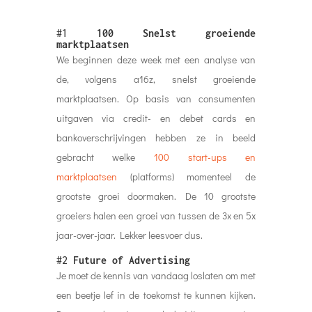
#1
100 Snelst groeiende
marktplaatsen
We beginnen deze week met een analyse van
de, volgens a16z, snelst groeiende
marktplaatsen. Op basis van consumenten
uitgaven via credit- en debet cards en
bankoverschrijvingen hebben ze in beeld
gebracht welke
100 start-ups en
marktplaatsen
(platforms) momenteel de
grootste groei
doormaken. De 10 grootste
groeiers halen een groei van tussen de 3x en 5x
jaar-over-jaar. Lekker leesvoer dus.
#2
Future of Advertising
Je moet de kennis van vandaag loslaten om met
een beetje lef in de toekomst te kunnen kijken.