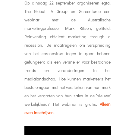
Op dinsdag 22 september organiseren egta,
The Global TV Group en Screenforce een
webinar met de Australische
marketingprofessor Mark Ritson, getiteld:
Reinventing efficient marketing through a
recession. De maatregelen om verspreiding
van het coronavirus tegen te gaan hebben
gefungeerd als een versneller voor bestaande
trends en veranderingen in het
medialandschap. Hoe kunnen marketeers het
beste omgaan met het versterken van hun merk
en het vergroten van hun sales in de ‘nieuwe’
werkelijkheid? Het webinar is gratis.
Alleen
even inschrijven
.