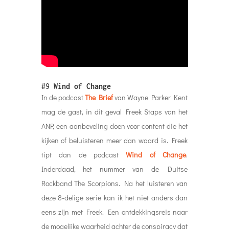
#9
Wind of Change
In de podcast
The Brief
van Wayne Parker Kent
mag de gast, in dit geval Freek Staps van het
ANP, een aanbeveling doen voor content die het
kijken of beluisteren meer dan waard is. Freek
tipt dan de podcast
Wind of Change
.
Inderdaad, het nummer van de Duitse
Rockband The Scorpions. Na het luisteren van
deze 8-delige serie kan ik het niet anders dan
eens zijn met Freek. Een ontdekkingsreis naar
de mogelijke waarheid achter de conspiracy dat