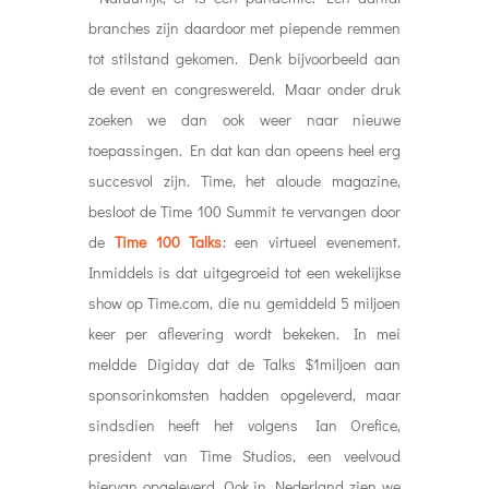
branches zijn daardoor met piepende remmen
tot stilstand gekomen. Denk bijvoorbeeld aan
de event en congreswereld. Maar onder druk
zoeken we dan ook weer naar nieuwe
toepassingen. En dat kan dan opeens heel erg
succesvol zijn. Time, het aloude magazine,
besloot de Time 100 Summit te vervangen door
de
Time 100 Talks
: een virtueel evenement.
Inmiddels is dat uitgegroeid tot een wekelijkse
show op Time.com, die nu gemiddeld 5 miljoen
keer per aflevering wordt bekeken. In mei
meldde Digiday dat de Talks $1miljoen aan
sponsorinkomsten hadden opgeleverd, maar
sindsdien heeft het volgens Ian Orefice,
president van Time Studios, een veelvoud
hiervan opgeleverd. Ook in Nederland zien we