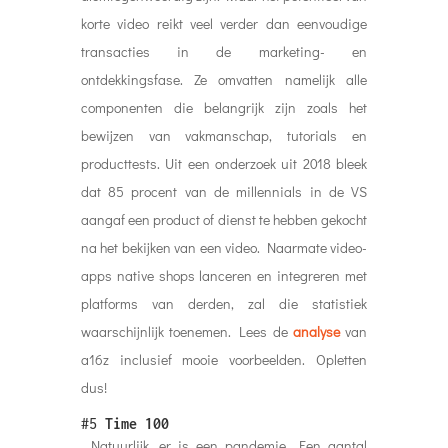
korte video reikt veel verder dan eenvoudige
transacties in de marketing- en
ontdekkingsfase. Ze omvatten namelijk alle
componenten die belangrijk zijn zoals het
bewijzen van vakmanschap, tutorials en
producttests. Uit een onderzoek uit 2018 bleek
dat 85 procent van de millennials in de VS
aangaf een product of dienst te hebben gekocht
na het bekijken van een video. Naarmate video-
apps native shops lanceren en integreren met
platforms van derden, zal die statistiek
waarschijnlijk toenemen. Lees de
analyse
van
a16z inclusief mooie voorbeelden. Opletten
dus!
#5
Time 100
Natuurlijk, er is een pandemie. Een aantal