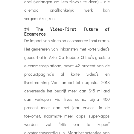
doel (verlangen om iets zinvols te doen) – die
allemaal onafhankelijk werk kan
vergemakkelijken.
#4
The Video-First Future of
Ecommerce
De impact van video op ecommerce komt eraan.
Het genereren van inkomsten met korte video’s
gebeurt al in Azië. Op Taobao, China’s grootste
e-commerceplatform, bevat 42 procent van de
productpagina’s al korte video’s en
livestreaming. Van januari tot augustus 2018
genereerde het bedrijf meer dan $15 miljard
aan verkopen via livestreams, bijna 400
procent meer dan het jaar ervoor. In de
toekomst, naarmate meer apps super-apps
worden, zal “klik om te kopen”
alomtegenwoordig zijn. Maar het potentieel van