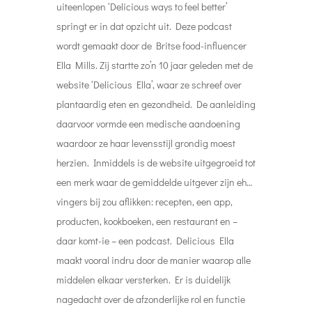
uiteenlopen
‘Delicious ways to feel better’
springt er in dat opzicht uit. Deze podcast
wordt gemaakt door de Britse food-influencer
Ella Mills. Zij startte zo’n 10 jaar geleden met de
website ‘Delicious Ella’, waar ze schreef over
plantaardig eten en gezondheid. De aanleiding
daarvoor vormde een medische aandoening
waardoor ze haar levensstijl grondig moest
herzien. Inmiddels is de website uitgegroeid tot
een merk waar de gemiddelde uitgever zijn eh…
vingers bij zou aflikken: recepten, een app,
producten, kookboeken, een restaurant en –
daar komt-ie – een podcast.
Delicious Ella
maakt vooral indru door de manier waarop alle
middelen elkaar versterken. Er is duidelijk
nagedacht over de afzonderlijke rol en functie