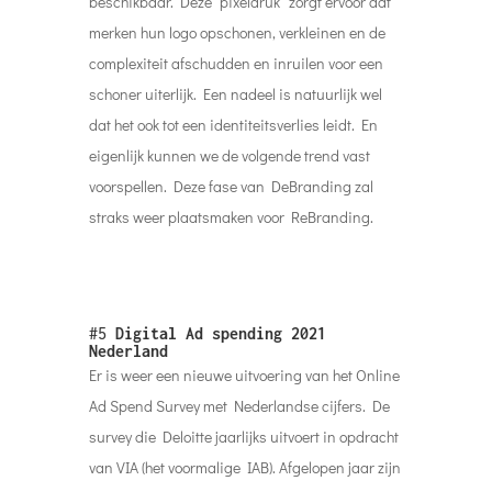
beschikbaar. Deze “pixeldruk” zorgt ervoor dat
merken hun logo opschonen, verkleinen en de
complexiteit afschudden en inruilen voor een
schoner uiterlijk. Een nadeel is natuurlijk wel
dat het ook tot een identiteitsverlies leidt. En
eigenlijk kunnen we de volgende trend vast
voorspellen. Deze fase van DeBranding zal
straks weer plaatsmaken voor ReBranding.
#5
Digital Ad spending 2021
Nederland
Er is weer een nieuwe uitvoering van het Online
Ad Spend Survey met Nederlandse cijfers. De
survey die Deloitte jaarlijks uitvoert in opdracht
van VIA (het voormalige IAB). Afgelopen jaar zijn