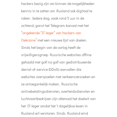
hackers bezig zijn om binnen de mogelijkheden
kennis in te zetten om Rusland ook digitaal te
raken. Iedere dag, vaak rond 5 uur in de
ochtend, gonst het Telegram-kanaal met het
“
ongekende “IT-leger” van hackers van
Oekraïne
” met een nieuwe lijst van doelen.
Sinds het begin van de oorlog heeft de
vrijwilligersgroep Russische websites offline
gehaald met golf na golf van gedistribueerde
denial-of-service (DDoS)-aanvallen die
websites overspoelen met verkeersverzoeken en
ze ontoegankelijk maken. Russische
onlinebetalingsdiensten, overheidsdiensten en
luchtvaartbedrijven zijn allemaal het doelwit van
het IT-leger omdat het ‘t dagelijkse leven in
Rusland wil verstoren. Sinds Rusland eind