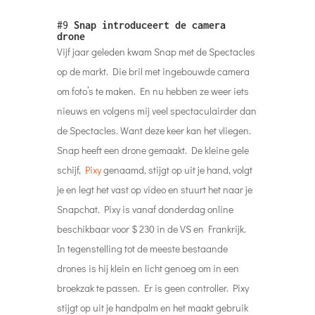
#9
Snap introduceert de camera
drone
Vijf jaar geleden kwam Snap met de Spectacles
op de markt. Die bril met ingebouwde camera
om foto’s te maken. En nu hebben ze weer iets
nieuws en volgens mij veel spectaculairder dan
de Spectacles. Want deze keer kan het vliegen.
Snap heeft een drone gemaakt. De kleine gele
schijf,
Pixy
genaamd, stijgt op uit je hand, volgt
je en legt het vast op video en stuurt het naar je
Snapchat. Pixy is vanaf donderdag online
beschikbaar voor $ 230 in de VS en Frankrijk.
In tegenstelling tot de meeste bestaande
drones is hij klein en licht genoeg om in een
broekzak te passen. Er is geen controller. Pixy
stijgt op uit je handpalm en het maakt gebruik