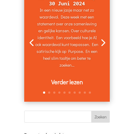
30 Juni 2024
In een nieuw jasje maar net zo
waardevol. Deze week met een
statement over onze samenleving
en gelijke kansen. Over culturele
identiteit. Een voorbeeld hoe je AI
ook waardevol kunt toepassen. Een
satirische kijk op Purpose. En een
heel slim tooltje om beter te
zoeken...
Verder lezen