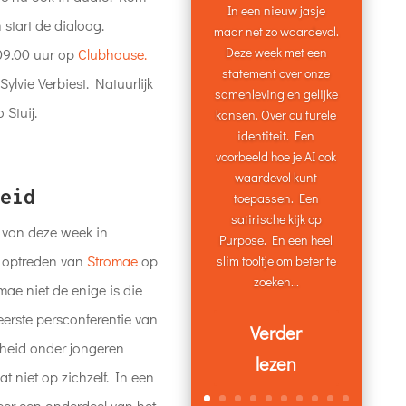
In een nieuw jasje
 start de dialoog.
maar net zo waardevol.
Deze week met een
09.00 uur op
Clubhouse.
statement over onze
ylvie Verbiest.
Natuurlijk
samenleving en gelijke
Stuij.
kansen. Over culturele
identiteit. Een
voorbeeld hoe je AI ook
waardevol kunt
eid
toepassen. Een
satirische kijk op
 van deze week in
Purpose. En een heel
e optreden van
Stromae
op
slim tooltje om beter te
zoeken...
ae niet de enige is die
 eerste persconferentie van
Verder
heid onder jongeren
lezen
t niet op zichzelf. In een
er een onderdeel van het