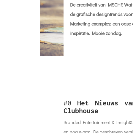
De creativiteit van MSCHF. Wat 
de grafische designtrends voor
Marketing examples; een oase
inspiratie. Mooie zondag.
#0
Het Nieuws v
Clubhouse
Branded Entertainment X Insight&C
en nog warm. De geschreven versi