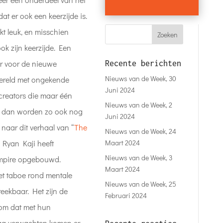
at er ook een keerzijde is.
t leuk, en misschien
ok zijn keerzijde. Een
er voor de nieuwe
Recente berichten
Nieuws van de Week, 30
wereld met ongekende
Juni 2024
creators die maar één
Nieuws van de Week, 2
En dan worden zo ook nog
Juni 2024
 naar dit verhaal van “
The
Nieuws van de Week, 24
Maart 2024
 Ryan Kaji heeft
Nieuws van de Week, 3
 empire opgebouwd.
Maart 2024
et taboe rond mentale
Nieuws van de Week, 25
eekbaar. Het zijn de
Februari 2024
 om dat met hun
mag verwachten komen er