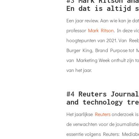
#3
Mark Ritson ana
En dat is altijd s
Een jaar review. Aan wie kan je da
professor
Mark Ritson
. In deze vi
hoogtepunten van 2021. Van Reebok
Burger King, Brand Purpose tot M
van Marketing Week onthult zijn 
van het jaar.
#4
Reuters Journal
and technology tre
Het jaarlijkse
Reuters
onderzoek is e
de verwachten voor de journalistie
essentie volgens Reuters: Mediabed