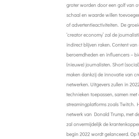
groter worden door een golf van 
schaal en waarde willen toevoeg
of advertentieactiviteiten. De gro
‘creator economy’ zal de journalisti
indirect blijven raken. Content van
beroemdheden en influencers – b
(nieuwe) journalisten. Short (soci
maken dankzij de innovatie van cre
netwerken. Uitgevers zullen in 20
technieken toepassen, samen met 
streamingplatforms zoals Twitch. 
netwerk van Donald Trump, met de
zal onvermijdelijk de krantenkopp
begin 2022 wordt gelanceerd. Op 