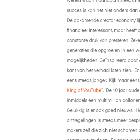
succes is kan het niet anders dan d
De opkomende creator economy lijk
financieel interessant, maar heeft o
constante druk van presteren. Zek
generaties die opgroeien in een 
mogelijkheden. Geïnspireerd door 
kant van het verhaal laten zien. 
eens steeds jonger. Kijk maar eens
King of YouTube
”. De 10 jaar oude
inmiddels een multimillion dollar
Gelukkig is er ook goed nieuws. H
ontregelingen is steeds meer bespr
makers zelf die zich niet schamen
community te delen. En zoals je 