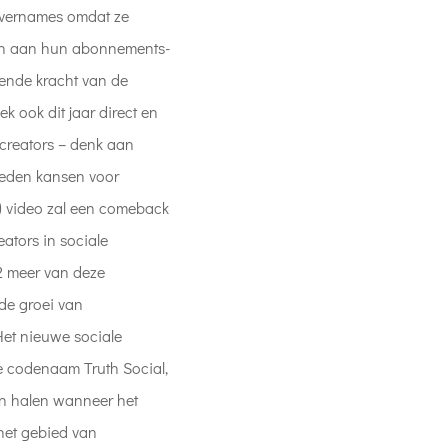
overnames omdat ze
en aan hun abonnements-
eiende kracht van de
ek ook dit jaar direct en
 creators – denk aan
ieden kansen voor
al) video zal een comeback
ators in sociale
22 meer van deze
de groei van
Het nieuwe sociale
 codenaam Truth Social,
en halen wanneer het
het gebied van