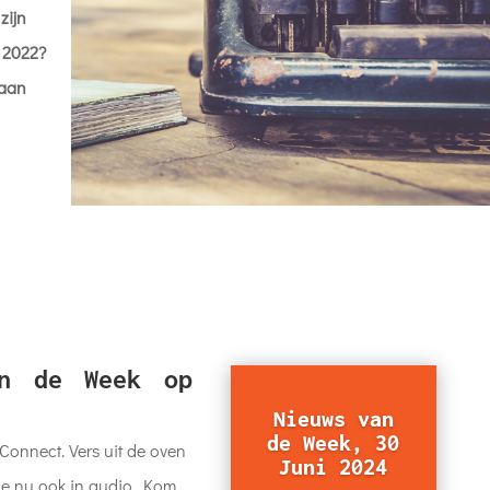
zijn
 2022?
 aan
an de Week op
Nieuws van
de Week, 30
onnect. Vers uit de oven
Juni 2024
e nu ook in audio. Kom