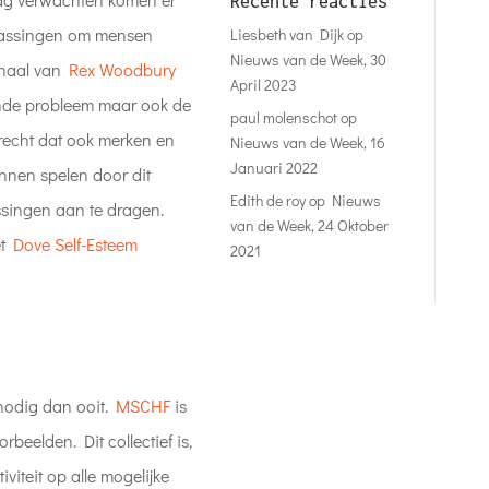
Recente reacties
epassingen om mensen
Liesbeth van Dijk
op
Nieuws van de Week, 30
erhaal van
Rex Woodbury
April 2023
ende probleem maar ook de
paul molenschot
op
recht dat ook merken en
Nieuws van de Week, 16
Januari 2022
unnen spelen door dit
Edith de roy
op
Nieuws
singen aan te dragen.
van de Week, 24 Oktober
et
Dove Self-Esteem
2021
 nodig dan ooit.
MSCHF
is
beelden. Dit collectief is,
iviteit op alle mogelijke