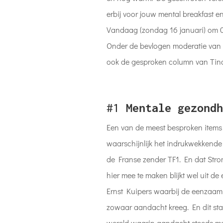
erbij voor jouw mental breakfast en
Vandaag (zondag 16 januari) om 
Onder de bevlogen moderatie van S
ook de gesproken column van Tino 
#1
Mentale gezondh
Een van de meest besproken items
waarschijnlijk het indrukwekkend
de Franse zender TF1. En dat Strom
hier mee te maken blijkt wel uit de
Ernst Kuipers waarbij de eenzaam
zowaar aandacht kreeg. En dit staa
wereld waarin aandacht steeds me