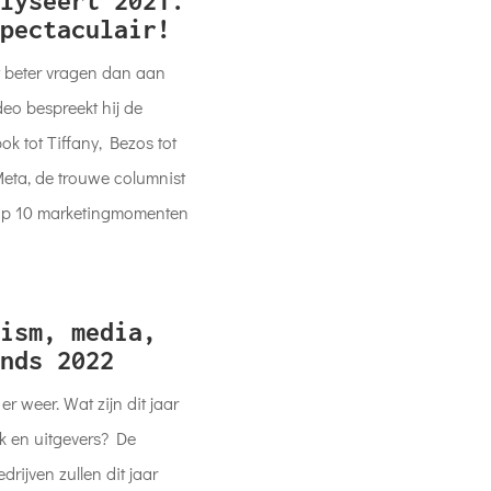
lyseert 2021.
pectaculair!
t beter vragen dan aan
deo bespreekt hij de
 tot Tiffany, Bezos tot
eta, de trouwe columnist
top 10 marketingmomenten
ism, media,
nds 2022
r weer. Wat zijn dit jaar
k en uitgevers? De
rijven zullen dit jaar