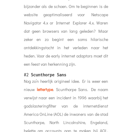
bijzonder als de schoen. Om te beginnen is de
website geoptimaliseerd voor Netscape
Navigator 4.x or Internet Explorer 4.x. Waren
dat geen browsers van lang geleden? Maar
zeker en zo begint een soms hilarische
ontdekkingstocht in het verleden naar het
heden. Voor de early internet adaptors moet dit
een feest van herkenning zijn.
#2
Scunthorpe Sans
Nog zo’n heerlijk origineel idee. Er is weer een
nieuw
lettertype
. Scunthorpe Sans. De naam
verwijst naar een incident in 1996 waarbij het
godslasteringfilter van de internetdienst
America OnLine (AOL) de inwoners van de stad
Scunthorpe, North Lincolnshire, Engeland,
belette om accounts aan te maken bij AOL,