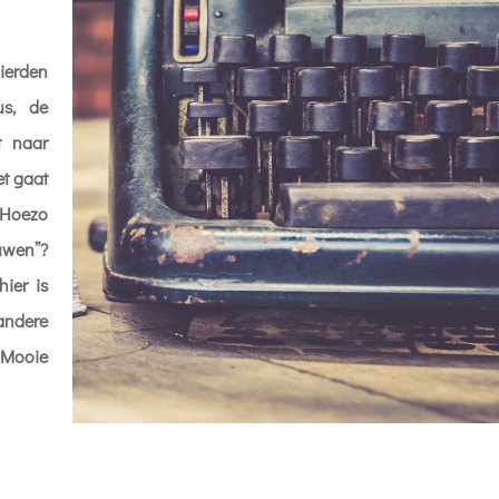
ierden
us, de
t naar
et gaat
 Hoezo
uwen”?
hier is
ndere
Mooie