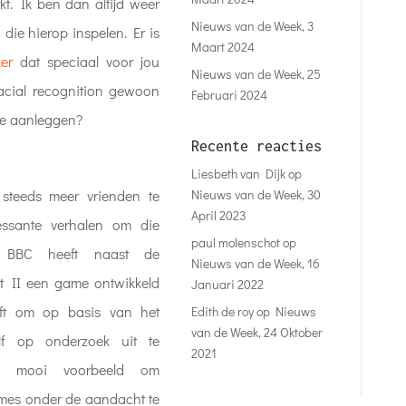
t. Ik ben dan altijd weer
Nieuws van de Week, 3
 die hierop inspelen. Er is
Maart 2024
er
dat speciaal voor jou
Nieuws van de Week, 25
cial recognition gewoon
Februari 2024
je aanleggen?
Recente reacties
Liesbeth van Dijk
op
Nieuws van de Week, 30
steeds meer vrienden te
April 2023
ssante verhalen om die
paul molenschot
op
e BBC heeft naast de
Nieuws van de Week, 16
t II een game ontwikkeld
Januari 2022
eft om op basis van het
Edith de roy
op
Nieuws
van de Week, 24 Oktober
lf op onderzoek uit te
2021
mooi voorbeeld om
mes onder de aandacht te