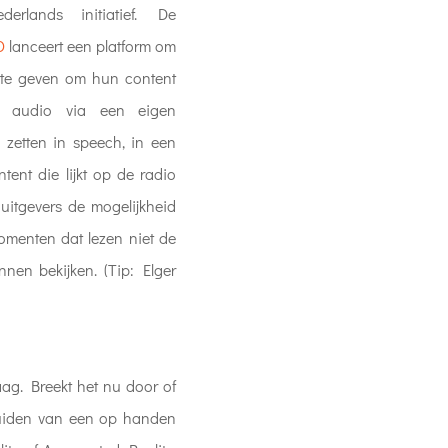
rlands initiatief. De
O
lanceert een platform om
d te geven om hun content
n audio via een eigen
 zetten in speech, in een
ent die lijkt op de radio
uitgevers de mogelijkheid
omenten dat lezen niet de
nen bekijken. (Tip: Elger
aag. Breekt het nu door of
eluiden van een op handen