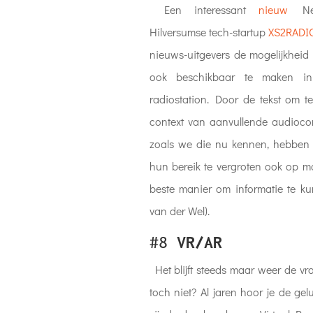
Een interessant
nieuw
Nede
Hilversumse tech-startup
XS2RADI
nieuws-uitgevers de mogelijkhei
ook beschikbaar te maken i
radiostation. Door de tekst om te
context van aanvullende audiocont
zoals we die nu kennen, hebben 
hun bereik te vergroten ook op m
beste manier om informatie te kun
van der Wel).
#8
VR/AR
Het blijft steeds maar weer de vr
toch niet? Al jaren hoor je de g