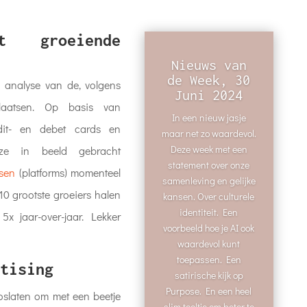
t groeiende
Nieuws van
de Week, 30
analyse van de, volgens
Juni 2024
plaatsen. Op basis van
In een nieuw jasje
dit- en debet cards en
maar net zo waardevol.
Deze week met een
 ze in beeld gebracht
statement over onze
tsen
(platforms) momenteel
samenleving en gelijke
0 grootste groeiers halen
kansen. Over culturele
identiteit. Een
x jaar-over-jaar. Lekker
voorbeeld hoe je AI ook
waardevol kunt
toepassen. Een
tising
satirische kijk op
Purpose. En een heel
oslaten om met een beetje
slim tooltje om beter te