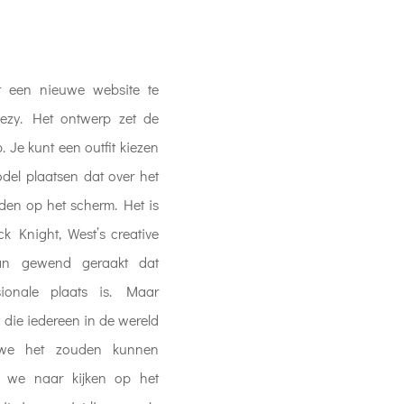
 een nieuwe website te
eezy. Het ontwerp zet de
 Je kunt een outfit kiezen
del plaatsen dat over het
rden op het scherm. Het is
ck Knight, West’s creative
aan gewend geraakt dat
sionale plaats is. Maar
l die iedereen in de wereld
s we het zouden kunnen
 we naar kijken op het