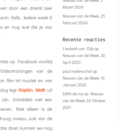
Nieuws van de Week, 3
Maart 2024
ven door een drietal zeer
Nieuws van de Week, 25
evin Kelly. Iedere week 6
Februari 2024
les en nog wat die je van
.
Recente reacties
Liesbeth van Dijk
op
Nieuws van de Week, 30
nties op Facebook voorbij
April 2023
Videotrainingen van de
paul molenschot
op
Nieuws van de Week, 16
an film tot muziek en van
Januari 2022
blog legt
Napkin Math
uit
Edith de roy
op
Nieuws
zijn. Inmiddels met een
van de Week, 24 Oktober
2021
enen. Niet alleen is de
k hoog niveau, ook van de
atie doen kunnen we nog