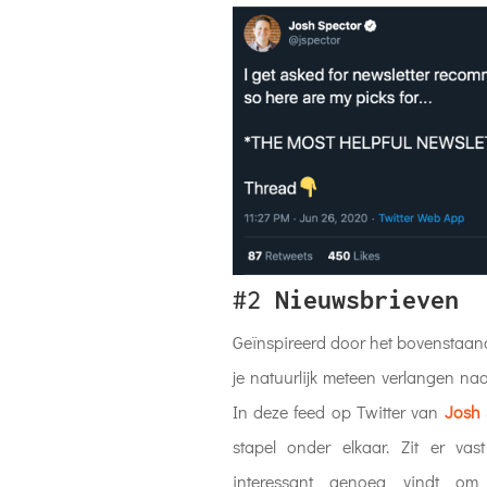
#2
Nieuwsbrieven
Geïnspireerd door het bovenstaan
je natuurlijk meteen verlangen na
In deze feed op Twitter van
Josh 
stapel onder elkaar. Zit er va
interessant genoeg vindt om