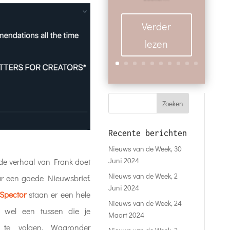
Verder
lezen
Recente berichten
Nieuws van de Week, 30
Juni 2024
de verhaal van Frank doet
Nieuws van de Week, 2
ar een goede Nieuwsbrief.
Juni 2024
Spector
staan er een hele
Nieuws van de Week, 24
st wel een tussen die je
Maart 2024
 te volgen. Waaronder