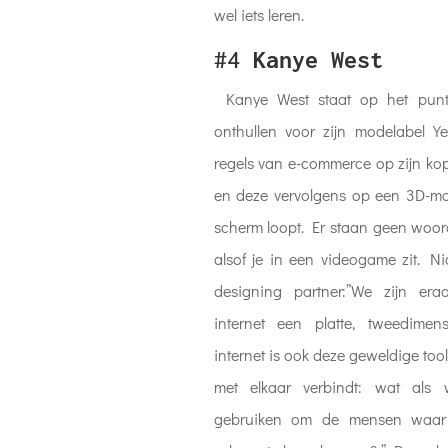
wel iets leren.
#4
Kanye West
Kanye West staat op het punt
onthullen voor zijn modelabel Y
regels van e-commerce op zijn kop.
en deze vervolgens op een 3D-mo
scherm loopt. Er staan ​​geen woo
alsof je in een videogame zit. Ni
designing partner:”We zijn er
internet een platte, tweedimen
internet is ook deze geweldige too
met elkaar verbindt: wat al
gebruiken om de mensen waar