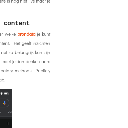
te is nog niet live maar je
 content
er welke
brondata
je kunt
tent. Het geeft inzichten
net zo belangrijk kan zijn
en moet je dan denken aan:
ipatory methods, Publicly
ab.