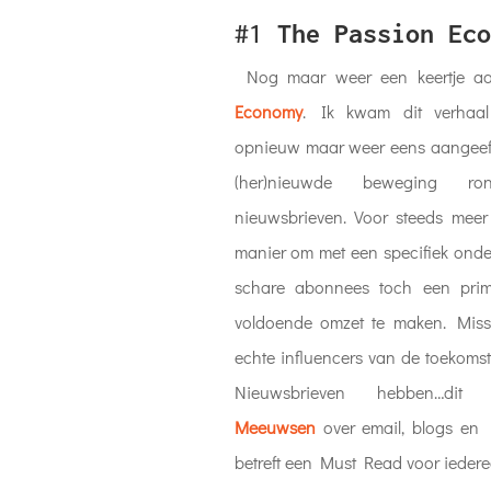
#1
The Passion Eco
Nog maar weer een keertje a
Economy
. Ik kwam dit verha
opnieuw maar weer eens aangeeft
(her)nieuwde beweging r
nieuwsbrieven. Voor steeds meer
manier om met een specifiek onder
schare abonnees toch een pr
voldoende omzet te maken. Miss
echte influencers van de toekoms
Nieuwsbrieven hebben…d
Meeuwsen
over email, blogs en 
betreft een Must Read voor iedere