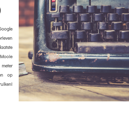
0
Google
rieven
aatste
 Mooie
meter
ten op
uiken!