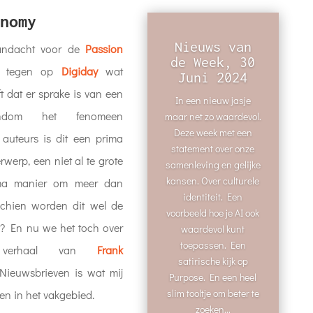
nomy
Nieuws van
andacht voor de
Passion
de Week, 30
al tegen op
Digiday
wat
Juni 2024
 dat er sprake is van een
In een nieuw jasje
ondom het fenomeen
maar net zo waardevol.
Deze week met een
 auteurs is dit een prima
statement over onze
werp, een niet al te grote
samenleving en gelijke
kansen. Over culturele
ima manier om meer dan
identiteit. Een
chien worden dit wel de
voorbeeld hoe je AI ook
t? En nu we het toch over
waardevol kunt
toepassen. Een
it verhaal van
Frank
satirische kijk op
Nieuwsbrieven is wat mij
Purpose. En een heel
slim tooltje om beter te
en in het vakgebied.
zoeken...