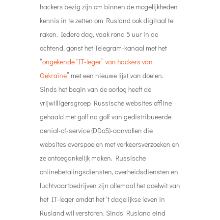
hackers bezig zijn om binnen de mogelijkheden
kennis in te zetten om Rusland ook digitaal te
raken. Iedere dag, vaak rond 5 uur in de
ochtend, gonst het Telegram-kanaal met het
“
ongekende “IT-leger” van hackers van
Oekraïne
” met een nieuwe lijst van doelen.
Sinds het begin van de oorlog heeft de
vrijwilligersgroep Russische websites offline
gehaald met golf na golf van gedistribueerde
denial-of-service (DDoS)-aanvallen die
websites overspoelen met verkeersverzoeken en
ze ontoegankelijk maken. Russische
onlinebetalingsdiensten, overheidsdiensten en
luchtvaartbedrijven zijn allemaal het doelwit van
het IT-leger omdat het ‘t dagelijkse leven in
Rusland wil verstoren. Sinds Rusland eind