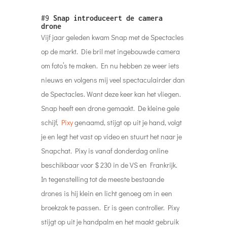
#9
Snap introduceert de camera
drone
Vijf jaar geleden kwam Snap met de Spectacles
op de markt. Die bril met ingebouwde camera
om foto’s te maken. En nu hebben ze weer iets
nieuws en volgens mij veel spectaculairder dan
de Spectacles. Want deze keer kan het vliegen.
Snap heeft een drone gemaakt. De kleine gele
schijf,
Pixy
genaamd, stijgt op uit je hand, volgt
je en legt het vast op video en stuurt het naar je
Snapchat. Pixy is vanaf donderdag online
beschikbaar voor $ 230 in de VS en Frankrijk.
In tegenstelling tot de meeste bestaande
drones is hij klein en licht genoeg om in een
broekzak te passen. Er is geen controller. Pixy
stijgt op uit je handpalm en het maakt gebruik