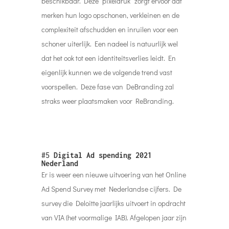
beschikbaar. Deze “pixeldruk” zorgt ervoor dat
merken hun logo opschonen, verkleinen en de
complexiteit afschudden en inruilen voor een
schoner uiterlijk. Een nadeel is natuurlijk wel
dat het ook tot een identiteitsverlies leidt. En
eigenlijk kunnen we de volgende trend vast
voorspellen. Deze fase van DeBranding zal
straks weer plaatsmaken voor ReBranding.
#5
Digital Ad spending 2021
Nederland
Er is weer een nieuwe uitvoering van het Online
Ad Spend Survey met Nederlandse cijfers. De
survey die Deloitte jaarlijks uitvoert in opdracht
van VIA (het voormalige IAB). Afgelopen jaar zijn