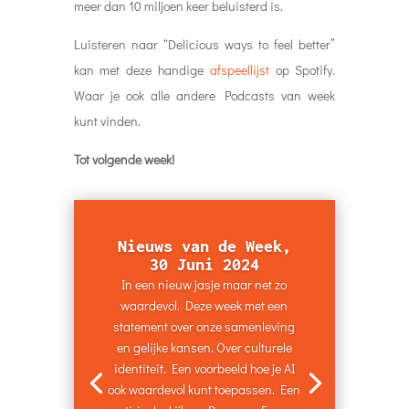
meer dan 10 miljoen keer beluisterd is.
Luisteren naar “
Delicious ways to feel better
”
kan met deze handige
afspeellijst
op Spotify.
Waar je ook alle andere Podcasts van week
kunt vinden.
Tot volgende week!
Nieuws van de Week,
30 Juni 2024
In een nieuw jasje maar net zo
waardevol. Deze week met een
statement over onze samenleving
en gelijke kansen. Over culturele
identiteit. Een voorbeeld hoe je AI
ook waardevol kunt toepassen. Een