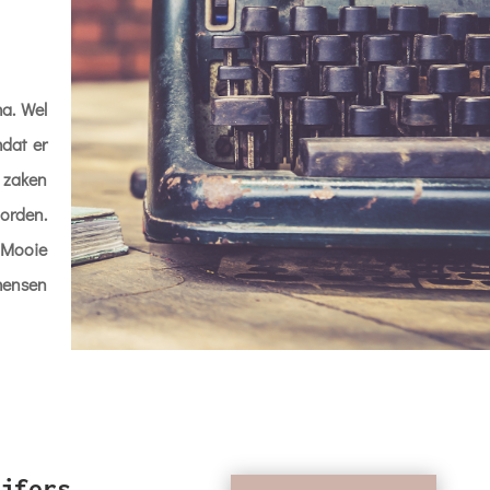
a. Wel
dat er
 zaken
orden.
 Mooie
mensen
jfers