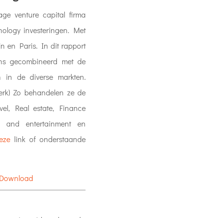
age venture capital firma
ology investeringen. Met
n en Paris. In dit rapport
ens gecombineerd met de
n in de diverse markten.
perk) Zo behandelen ze de
vel, Real estate, Finance
a and entertainment en
eze
link of onderstaande
Download