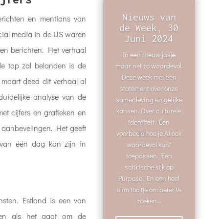
Nieuws van
berichten en mentions van
de Week, 30
cial media in de US waren
Juni 2024
en berichten. Het verhaal
In een nieuw jasje
de top zal belanden is de
maar net zo waardevol.
Deze week met een
 maart deed dit verhaal al
statement over onze
duidelijke analyse van de
samenleving en gelijke
kansen. Over culturele
t cijfers en grafieken en
identiteit. Een
 aanbevelingen. Het geeft
voorbeeld hoe je AI ook
 van één dag kan zijn in
waardevol kunt
toepassen. Een
satirische kijk op
Purpose. En een heel
slim tooltje om beter te
nsten. Estland is een van
zoeken...
den als het gaat om de