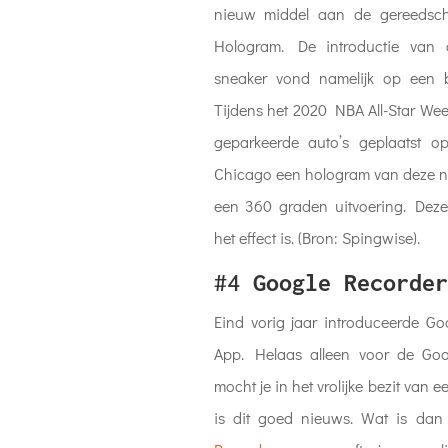
nieuw middel aan de gereedsch
Hologram. De introductie va
sneaker vond namelijk op een b
Tijdens het 2020 NBA All-Star W
geparkeerde auto’s geplaatst o
Chicago een hologram van deze n
een 360 graden uitvoering. Dez
het effect is. (Bron: Spingwise).
#4
Google Recorder
Eind vorig jaar introduceerde G
App. Helaas alleen voor de Goog
mocht je in het vrolijke bezit van ee
is dit goed nieuws. Wat is da