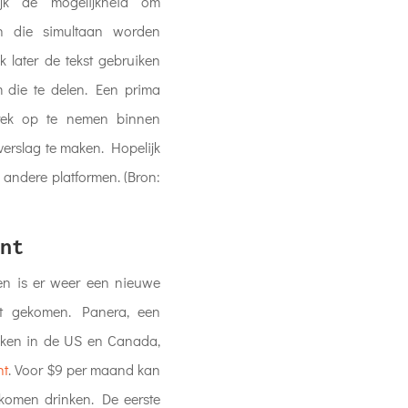
jk de mogelijkheid om
n die simultaan worden
jk later de tekst gebruiken
 die te delen. Een prima
rek op te nemen binnen
erslag te maken. Hopelijk
 andere platformen. (Bron:
nt
en is er weer een nieuwe
kt gekomen. Panera, een
aken in de US en Canada,
nt
. Voor $9 per maand kan
e komen drinken. De eerste