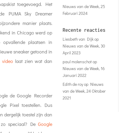
apskist toegevoegd. Het
Nieuws van de Week, 25
Februari 2024
n de PUMA Sky Dreamer
ijzondere manier plaats.
Recente reacties
eekend in Chicago werd op
Liesbeth van Dijk
op
p opvallende plaatsen in
Nieuws van de Week, 30
ieuwe sneaker getoond in
April 2023
e
video
laat zien wat dan
paul molenschot
op
Nieuws van de Week, 16
Januari 2022
Edith de roy
op
Nieuws
van de Week, 24 Oktober
oogle de Google Recorder
2021
le Pixel toestellen. Dus
n dergelijk toestel zijn dan
n zo speciaal? De
Google