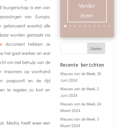
Verder
 E-burgerschap is een van
lezen
oepassingen van Europa.
n gelanceerd waarbij alle
ikbaar worden gemaakt via
ie
document hebben ze
oe het gaat werken en wat
ericht om met behulp van de
Recente berichten
or inwoners op voorhand
Nieuws van de Week, 30
Juni 2024
n paspoort) en de tijd
Nieuws van de Week, 2
ken te regelen zo kort en
Juni 2024
Nieuws van de Week, 24
Maart 2024
Nieuws van de Week, 3
s Media, heeft weer een
Maart 2024