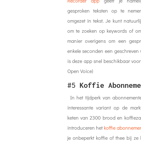
Recorder app
geeft je nameli
gesproken teksten op te neme
omgezet in tekst. Je kunt natuurli
om te zoeken op keywords of om
manier overigens om een gesp
enkele seconden een geschreven v
is deze app snel beschikbaar voor
Open Voice)
#5
Koffie Abonneme
In het tijdperk van abonnement
interessante variant op de mar
keten van 2300 brood en koffiez
introduceren het
koffie abonneme
je onbeperkt koffie of thee bij z