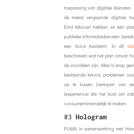
toepassing van digitale diensten.
de meest vergaande digitale t
Eind februari hebben ze een pla
publieke informatiediensten bere
een Voice Assistent. In dit
vis
beschreven wat het plan omvat, h
de voordelen zijn. Alles is erop g
bestaande kennis problemen vo
op te lossen (verlopen van ee
(experience) die het kost om za
consumentvriendelijk te maken.
#3
Hologram
PUMA, in samenwerking met Hava