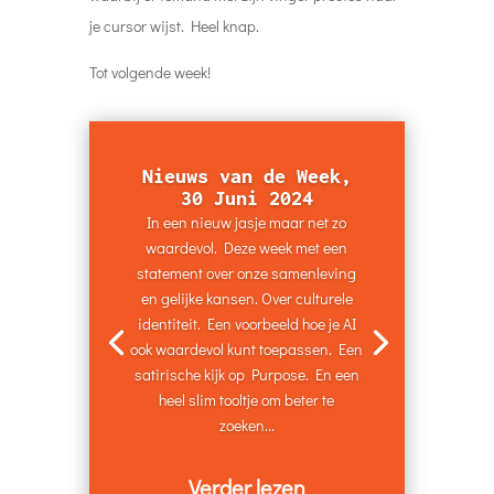
je cursor wijst. Heel knap.
Tot volgende week!
Nieuws van de Week,
30 Juni 2024
In een nieuw jasje maar net zo
waardevol. Deze week met een
statement over onze samenleving
en gelijke kansen. Over culturele
identiteit. Een voorbeeld hoe je AI
ook waardevol kunt toepassen. Een
satirische kijk op Purpose. En een
heel slim tooltje om beter te
zoeken...
Verder lezen