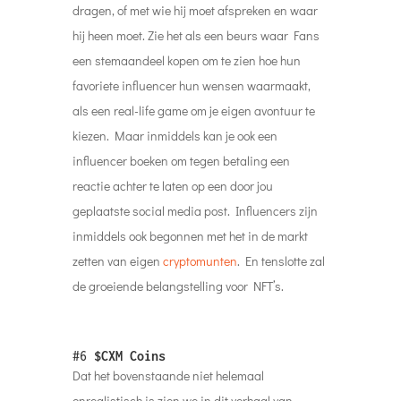
dragen, of met wie hij moet afspreken en waar
hij heen moet. Zie het als een beurs waar Fans
een stemaandeel kopen om te zien hoe hun
favoriete influencer hun wensen waarmaakt,
als een real-life game om je eigen avontuur te
kiezen. Maar inmiddels kan je ook een
influencer boeken om tegen betaling een
reactie achter te laten op een door jou
geplaatste social media post. Influencers zijn
inmiddels ook begonnen met het in de markt
zetten van eigen
cryptomunten
. En tenslotte zal
de groeiende belangstelling voor NFT’s.
#6
$CXM Coins
Dat het bovenstaande niet helemaal
onrealistisch is zien we in dit verhaal van