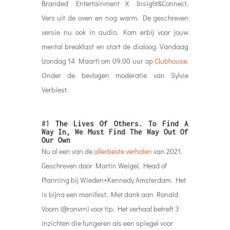
Branded Entertainment X Insight&Connect.
Vers uit de oven en nog warm. De geschreven
versie nu ook in audio. Kom erbij voor jouw
mental breakfast en start de dialoog. Vandaag
(zondag 14 Maart) om 09.00 uur op
Clubhouse.
Onder de bevlogen moderatie van Sylvie
Verbiest.
#1
The Lives Of Others. To Find A
Way In, We Must Find The Way Out Of
Our Own
Nu al een van de
allerbeste verhalen
van 2021.
Geschreven door Martin Weigel, Head of
Planning bij Wieden+Kennedy Amsterdam. Het
is bijna een manifest. Met dank aan Ronald
Voorn (@ronvrn) voor tip. Het verhaal betreft 3
inzichten die fungeren als een spiegel voor