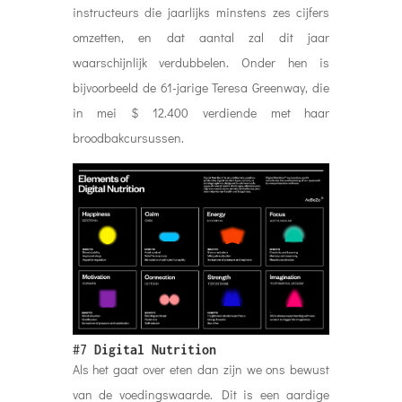
instructeurs die jaarlijks minstens zes cijfers
omzetten, en dat aantal zal dit jaar
waarschijnlijk verdubbelen. Onder hen is
bijvoorbeeld de 61-jarige Teresa Greenway, die
in mei $ 12.400 verdiende met haar
broodbakcursussen.
#7
Digital Nutrition
Als het gaat over eten dan zijn we ons bewust
van de voedingswaarde. Dit is een aardige