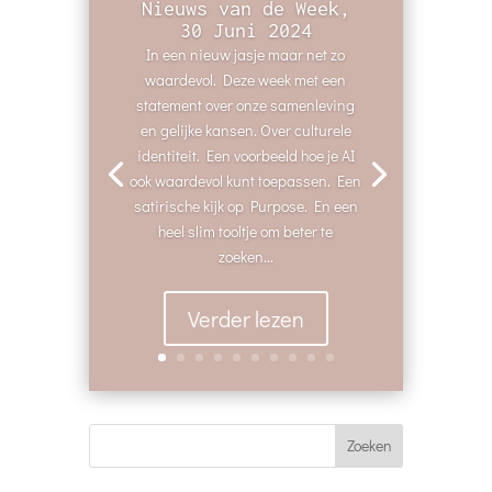
Nieuws van de Week,
30 Juni 2024
In een nieuw jasje maar net zo
waardevol. Deze week met een
statement over onze samenleving
en gelijke kansen. Over culturele
identiteit. Een voorbeeld hoe je AI
ook waardevol kunt toepassen. Een
satirische kijk op Purpose. En een
heel slim tooltje om beter te
zoeken...
Verder lezen