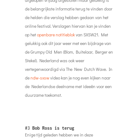
afgelopen vrijdag afgesloten maar gelukkig is
de belangrijkste informatie terug te vinden door
de helden die verslag hebben gedaan van het
online festival. Verslagen hiervan kan je vinden
op het
openbare notitieblok
van SXSW21. Met
gelukkig ook dit jaar weer met een bijdrage van
de Grumpy Old Men (Blom, Buitelaar, Berger en
Stekel). Nederland was ook weer
vertegenwoordigd via The New Dutch Wave. In
de
ndw-sxsw
video kan je nog even kijken naar
de Nederlandse deelname met ideeën voor een
duurzame toekomst.
#3
Bob Ross is terug
Enige tijd geleden hebben we in deze