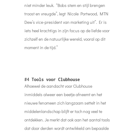
niet minder leuk. “Bobs stem en stijl brengen
troost en vreugde”, legt Nicole Portwood, MTN
Dew’s vice-president van marketing uit”. Er is
iets heel krachtigs in zijn focus op de liefde voor
zichzelf en de natuurlijke wereld, vooral op dit
moment in de tijd.”
#4
Tools voor Clubhouse
Alhoewel de aandacht voor Clubhouse
inmiddels alweer een beetje afneemt en het
nieuwe fenomeen zich langzaam settelt in het
middelenlandschap blijft er toch nog veel te
ontdekken. Je merkt dat ook aan het aantal tools
dat door derden wordt ontwikkeld om bepaalde