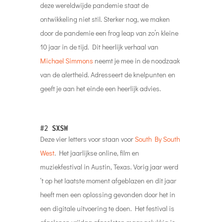
deze wereldwijde pandemie staat de
ontwikkeling niet stil. Sterker nog, we maken
door de pandemie een frog leap van zo’n kleine
10 jaar in de tijd. Dit heerlijk verhaal van
Michael Simmons
neemt je mee in de noodzaak
van de alertheid. Adresseert de knelpunten en
geeft je aan het einde een heerlijk advies.
#2
SXSW
Deze vier letters voor staan voor
South By South
West
. Het jaarlijkse online, film en
muziekfestival in Austin, Texas. Vorig jaar werd
‘t op het laatste moment afgeblazen en dit jaar
heeft men een oplossing gevonden door het in
een digitale uitvoering te doen. Het festival is