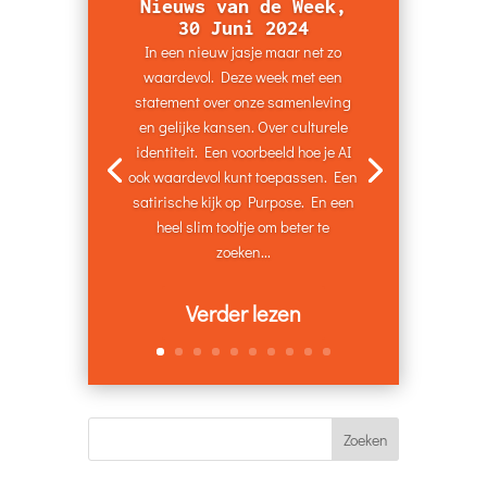
Nieuws van de Week,
30 Juni 2024
In een nieuw jasje maar net zo
waardevol. Deze week met een
statement over onze samenleving
en gelijke kansen. Over culturele
identiteit. Een voorbeeld hoe je AI
ook waardevol kunt toepassen. Een
satirische kijk op Purpose. En een
heel slim tooltje om beter te
zoeken...
Verder lezen