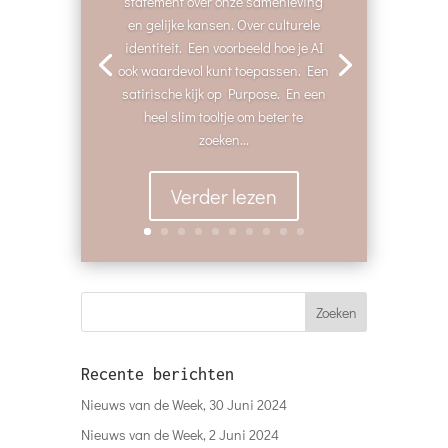
statement over onze samenleving
en gelijke kansen. Over culturele
identiteit. Een voorbeeld hoe je AI
ook waardevol kunt toepassen. Een
satirische kijk op Purpose. En een
heel slim tooltje om beter te
zoeken...
Verder lezen
Recente berichten
Nieuws van de Week, 30 Juni 2024
Nieuws van de Week, 2 Juni 2024