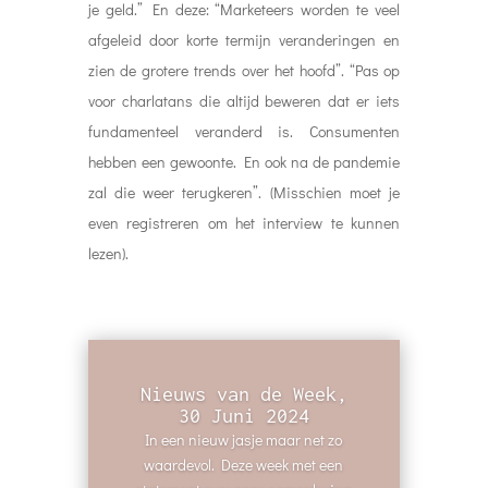
je geld.” En deze: “Marketeers worden te veel
afgeleid door korte termijn veranderingen en
zien de grotere trends over het hoofd”. “Pas op
voor charlatans die altijd beweren dat er iets
fundamenteel veranderd is. Consumenten
hebben een gewoonte. En ook na de pandemie
zal die weer terugkeren”. (Misschien moet je
even registreren om het interview te kunnen
lezen).
Nieuws van de Week,
30 Juni 2024
In een nieuw jasje maar net zo
waardevol. Deze week met een