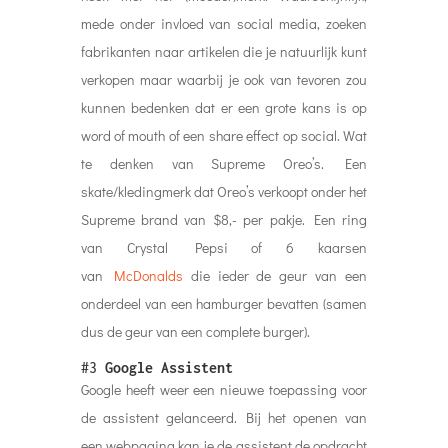
mede onder invloed van social media, zoeken
fabrikanten naar artikelen die je natuurlijk kunt
verkopen maar waarbij je ook van tevoren zou
kunnen bedenken dat er een grote kans is op
word of mouth of een share effect op social. Wat
te denken van Supreme Oreo’s. Een
skate/kledingmerk dat Oreo’s verkoopt onder het
Supreme brand van $8,- per pakje. Een ring
van Crystal Pepsi of 6 kaarsen
van
McDonalds
die ieder de geur van een
onderdeel van een hamburger bevatten (samen
dus de geur van een complete burger).
#3
Google Assistent
Google heeft weer een nieuwe toepassing voor
de assistent gelanceerd. Bij het openen van
een webpagina kan je de assistent de opdracht