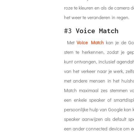
roze te kleuren en als de camera 
het weer te veranderen in regen.
#3
Voice Match
Met
Voice Match
kan je de Goo
stem te herkennen, zodat je gep
kunt ontvangen, inclusief agendah
van het verkeer naar je werk, zelf
met andere mensen in het huish
Match maximaal zes stemmen v
een enkele speaker of smartdisp
persoonlijke hulp van Google kan k
speaker aanwijzen als default sp
een ander connected device om een 