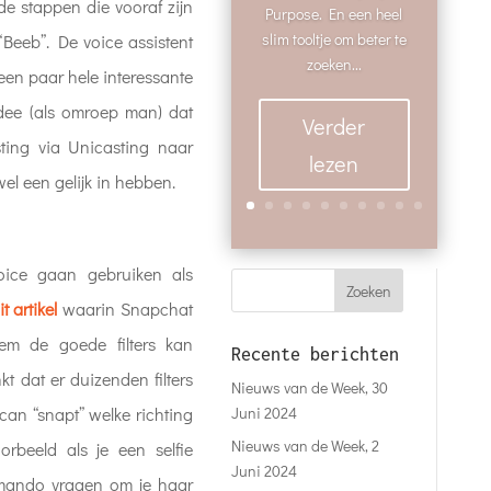
e stappen die vooraf zijn
Purpose. En een heel
slim tooltje om beter te
Beeb”. De voice assistent
zoeken...
 een paar hele interessante
idee (als omroep man) dat
Verder
ing via Unicasting naar
lezen
el een gelijk in hebben.
oice gaan gebruiken als
it artikel
waarin Snapchat
em de goede filters kan
Recente berichten
kt dat er duizenden filters
Nieuws van de Week, 30
Juni 2024
scan “snapt” welke richting
Nieuws van de Week, 2
orbeeld als je een selfie
Juni 2024
mando vragen om je haar