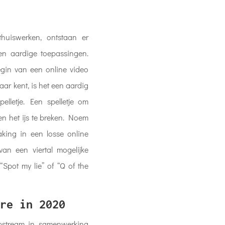
huiswerken, ontstaan er
 en aardige toepassingen.
egin van een online video
kaar kent, is het een aardig
lletje. Een spelletje om
en het ijs te breken. Noem
aking in een losse online
van een viertal mogelijke
“Spot my lie” of “Q of the
re in 2020
pstream in samenwerking