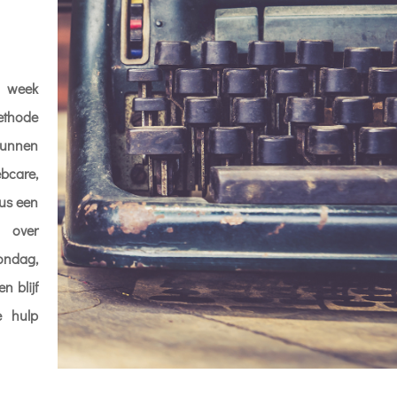
e week
methode
kunnen
bcare,
nus een
l over
ondag,
n blijf
e hulp