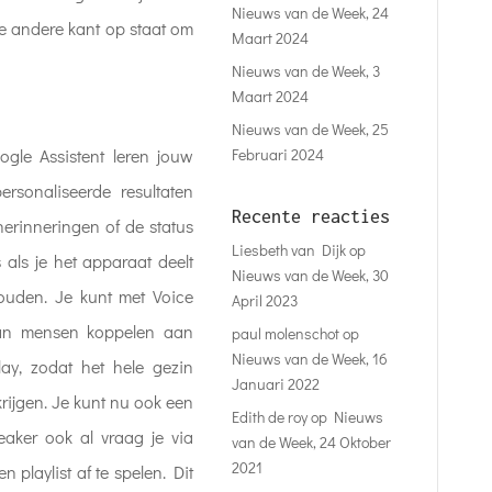
Nieuws van de Week, 24
de andere kant op staat om
Maart 2024
Nieuws van de Week, 3
Maart 2024
Nieuws van de Week, 25
Februari 2024
gle Assistent leren jouw
ersonaliseerde resultaten
Recente reacties
erinneringen of de status
Liesbeth van Dijk
op
s als je het apparaat deelt
Nieuws van de Week, 30
ouden. Je kunt met Voice
April 2023
an mensen koppelen aan
paul molenschot
op
Nieuws van de Week, 16
lay, zodat het hele gezin
Januari 2022
rijgen. Je kunt nu ook een
Edith de roy
op
Nieuws
eaker ook al vraag je via
van de Week, 24 Oktober
2021
playlist af te spelen. Dit