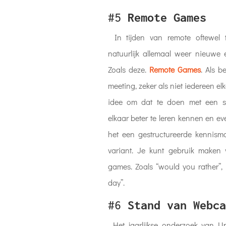
#5
Remote Games
In tijden van remote oftewel t
natuurlijk allemaal weer nieuwe
Zoals deze.
Remote Games
. Als b
meeting, zeker als niet iedereen el
idee om dat te doen met een spe
elkaar beter te leren kennen en ev
het een gestructureerde kennism
variant. Je kunt gebruik maken 
games. Zoals “would you rather”, 
day”.
#6
Stand van Webca
Het jaarlijkse onderzoek van U