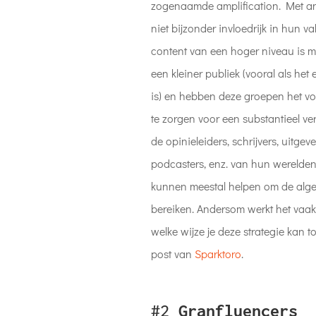
zogenaamde amplification. Met an
niet bijzonder invloedrijk in hun v
content van een hoger niveau is me
een kleiner publiek (vooral als het
is) en hebben deze groepen het voo
te zorgen voor een substantieel vers
de opinieleiders, schrijvers, uitgev
podcasters, enz. van hun werelden.
kunnen meestal helpen om de alg
bereiken. Andersom werkt het vaak 
welke wijze je deze strategie kan 
post van
Sparktoro
.
#2
Granfluencers