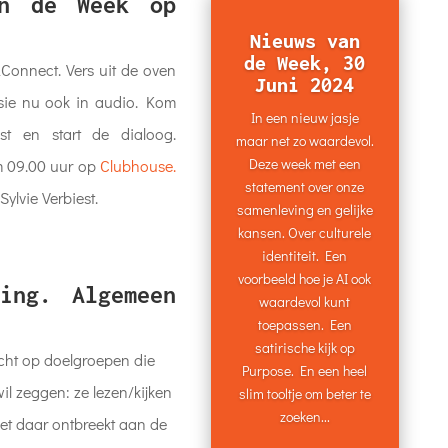
an de Week op
Nieuws van
de Week, 30
Connect. Vers uit de oven
Juni 2024
sie nu ook in audio. Kom
In een nieuw jasje
st en start de dialoog.
maar net zo waardevol.
Deze week met een
m 09.00 uur op
Clubhouse.
statement over onze
ylvie Verbiest.
samenleving en gelijke
kansen. Over culturele
identiteit. Een
voorbeeld hoe je AI ook
ting. Algemeen
waardevol kunt
toepassen. Een
satirische kijk op
cht op doelgroepen die
Purpose. En een heel
l zeggen: ze lezen/kijken
slim tooltje om beter te
zoeken...
het daar ontbreekt aan de