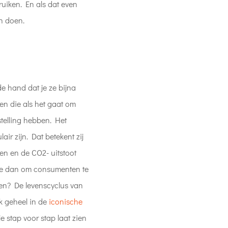
uiken. En als dat even
en doen.
e hand dat je ze bijna
ven die als het gaat om
telling hebben. Het
air zijn. Dat betekent zij
en en de CO2- uitstoot
 je dan om consumenten te
ken? De levenscyclus van
k geheel in de
iconische
 stap voor stap laat zien