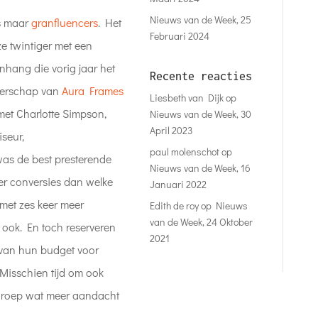
Nieuws van de Week, 25
rs maar
granfluencers
. Het
Februari 2024
ze twintiger met een
nhang die vorig jaar het
Recente reacties
tnerschap van
Aura Frames
Liesbeth van Dijk
op
et Charlotte Simpson,
Nieuws van de Week, 30
April 2023
seur,
paul molenschot
op
as de best presterende
Nieuws van de Week, 16
eer conversies dan welke
Januari 2022
 met zes keer meer
Edith de roy
op
Nieuws
van de Week, 24 Oktober
ook. En toch reserveren
2021
 van hun budget voor
Misschien tijd om ook
groep wat meer aandacht