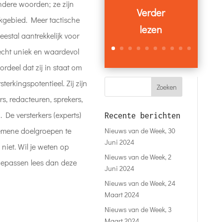
dere woorden; ze zijn
Verder
akgebied. Meer tactische
lezen
estal aantrekkelijk voor
 echt uniek en waardevol
rdeel dat zij in staat om
terkingspotentieel. Zij zijn
ers, redacteuren, sprekers,
 De versterkers (experts)
Recente berichten
emene doelgroepen te
Nieuws van de Week, 30
Juni 2024
niet. Wil je weten op
Nieuws van de Week, 2
toepassen lees dan deze
Juni 2024
Nieuws van de Week, 24
Maart 2024
Nieuws van de Week, 3
Maart 2024