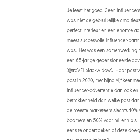
Je leest het goed. Geen influence
was niet de gebruikelijke ambitieu
perfect interieur en een enorme aa
meest succesvolle influencer-par
was. Het was een samenwerking m
een 65-jarige gepensioneerde advi
(@traVELblackwidow). Haar post w
post in 2020, met bijna vijf keer m
influencer-advertentie dan ook en
betrokkenheid dan welke post dan 
de meeste marketeers slechts 10%
boomers en 50% voor millennials. 
eens te onderzoeken of deze doel
zou moeten krijgen?