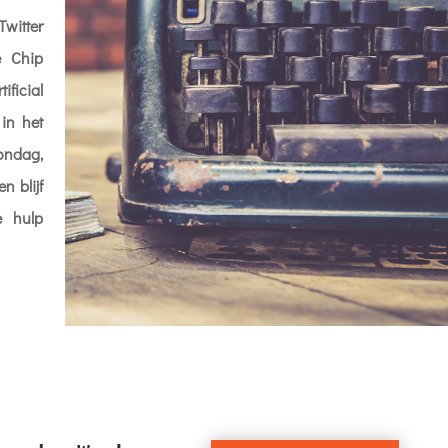
Twitter
e Chip
icial
 in het
ondag,
n blijf
e hulp