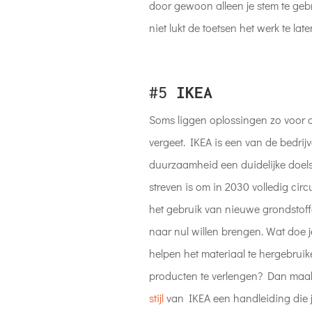
door gewoon alleen je stem te gebr
niet lukt de toetsen het werk te lat
#5
IKEA
Soms liggen oplossingen zo voor d
vergeet. IKEA is een van de bedrij
duurzaamheid een duidelijke doels
streven is om in 2030 volledig circul
het gebruik van nieuwe grondstoff
naar nul willen brengen. Wat doe
helpen het materiaal te hergebrui
producten te verlengen? Dan maa
stijl
van IKEA een handleiding die je