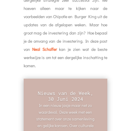
dergelijke strategie zeer succesvol zijn. We
hoeven alleen maar te kijken naar de
voorbeelden van Chipotle en Burger King uit de
updates van de afgelopen weken. Maar hoe
groot mag de investering dan zijn? Hoe bepaal
je de omvang van de investering. In deze post
van
Neal Schaffer
kan je zien wat de beste
werkwijze is om tot een dergelijke inschatting te
komen.
Nieuws van de Week,
30 Juni 2024
In een nieuw jasje maar net zo
waardevol. Deze week met een
statement over onze samenleving
en gelijke kansen. Over culturele