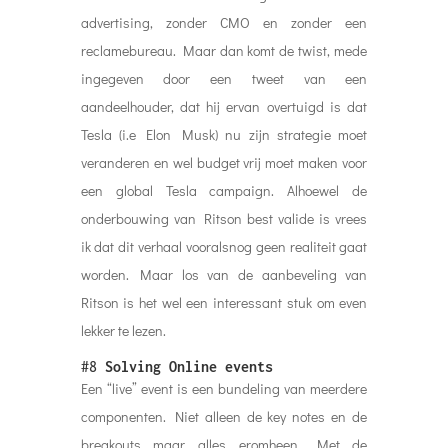
advertising, zonder CMO en zonder een
reclamebureau. Maar dan komt de twist, mede
ingegeven door een tweet van een
aandeelhouder, dat hij ervan overtuigd is dat
Tesla (i.e Elon Musk) nu zijn strategie moet
veranderen en wel budget vrij moet maken voor
een global Tesla campaign. Alhoewel de
onderbouwing van Ritson best valide is vrees
ik dat dit verhaal vooralsnog geen realiteit gaat
worden. Maar los van de aanbeveling van
Ritson is het wel een interessant stuk om even
lekker te lezen.
#8
Solving Online events
Een “live” event is een bundeling van meerdere
componenten. Niet alleen de key notes en de
breakouts maar alles eromheen. Met de