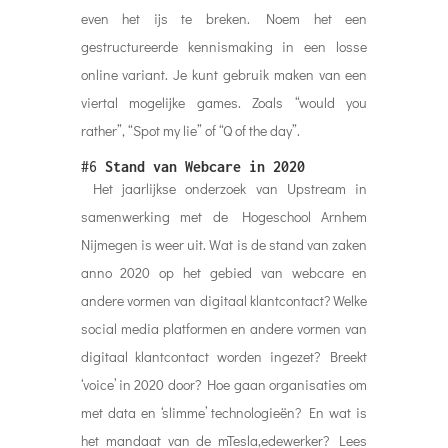
even het ijs te breken. Noem het een
gestructureerde kennismaking in een losse
online variant. Je kunt gebruik maken van een
viertal mogelijke games. Zoals “would you
rather”, “Spot my lie” of “Q of the day”.
#6
Stand van Webcare in 2020
Het jaarlijkse onderzoek van Upstream in
samenwerking met de Hogeschool Arnhem
Nijmegen is weer uit. Wat is de stand van zaken
anno 2020 op het gebied van webcare en
andere vormen van digitaal klantcontact? Welke
social media platformen en andere vormen van
digitaal klantcontact worden ingezet? Breekt
‘voice’ in 2020 door? Hoe gaan organisaties om
met data en ‘slimme’ technologieën? En wat is
het mandaat van de mTesla,edewerker? Lees