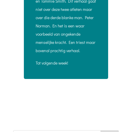
en Tommie Smith. Dit verhaal gaat
niet over deze twee atleten maar
over die derde blanke man. Peter
Norman. En het is een waar
voorbeeld van ongekende
menselijke kracht. Een triest maar
bovenal prachtig verhaal.
Tot volgende week!