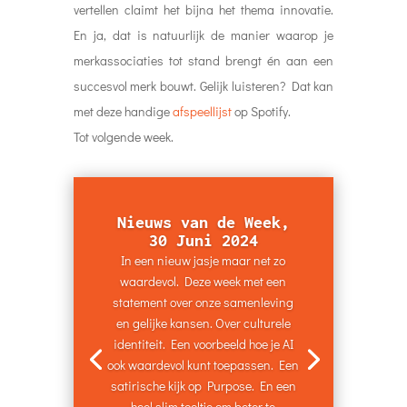
vertellen claimt het bijna het thema innovatie.
En ja, dat is natuurlijk de manier waarop je
merkassociaties tot stand brengt én aan een
succesvol merk bouwt.
Gelijk luisteren? Dat kan
met
deze handige
afspeellijst
op Spotify.
Tot volgende week.
Nieuws van de Week,
30 Juni 2024
In een nieuw jasje maar net zo
waardevol. Deze week met een
statement over onze samenleving
en gelijke kansen. Over culturele
identiteit. Een voorbeeld hoe je AI
ook waardevol kunt toepassen. Een
satirische kijk op Purpose. En een
heel slim tooltje om beter te