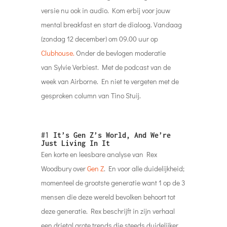
versie nu ook in audio. Kom erbij voor jouw
mental breakfast en start de dialoog. Vandaag
(zondag 12 december) om 09.00 uur op
Clubhouse.
Onder de bevlogen moderatie
van Sylvie Verbiest. Met de podcast van de
week van Airborne. En niet te vergeten met de
gesproken column van Tino Stuij.
#1
It’s Gen Z’s World, And We’re
Just Living In It
Een korte en leesbare analyse van Rex
Woodbury over
Gen Z
. En voor alle duidelijkheid;
momenteel de grootste generatie want 1 op de 3
mensen die deze wereld bevolken behoort tot
deze generatie. Rex beschrijft in zijn verhaal
een drietal grote trends die steeds duidelijker