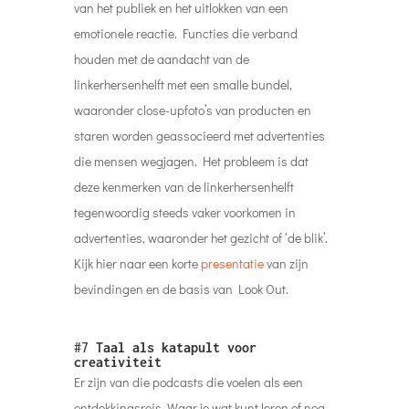
van het publiek en het uitlokken van een
emotionele reactie. Functies die verband
houden met de aandacht van de
linkerhersenhelft met een smalle bundel,
waaronder close-upfoto’s van producten en
staren worden geassocieerd met advertenties
die mensen wegjagen. Het probleem is dat
deze kenmerken van de linkerhersenhelft
tegenwoordig steeds vaker voorkomen in
advertenties, waaronder het gezicht of ‘de blik’.
Kijk hier naar een korte
presentatie
van zijn
bevindingen en de basis van Look Out.
#7
Taal als katapult voor
creativiteit
Er zijn van die podcasts die voelen als een
ontdekkingsreis. Waar je wat kunt leren of nog