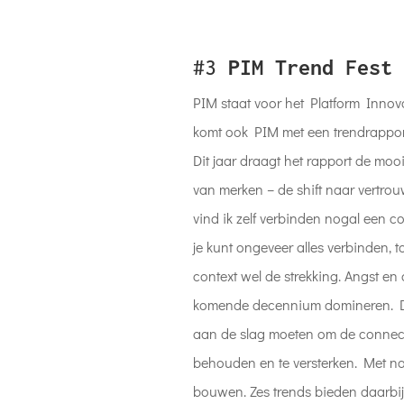
#3
PIM Trend Fest 
PIM staat voor het Platform Innova
komt ook PIM met een trendrapport
Dit jaar draagt het rapport de mooi
van merken – de shift naar vertro
vind ik zelf verbinden nogal een c
je kunt ongeveer alles verbinden, t
context wel de strekking. Angst en
komende decennium domineren. Da
aan de slag moeten om de connec
behouden en te versterken. Met n
bouwen. Zes trends bieden daarbij