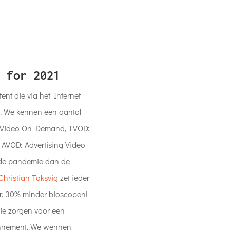
 for 2021
ent die via het Internet
t. We kennen een aantal
n Video On Demand, TVOD:
AVOD: Advertising Video
de pandemie dan de
Christian Toksvig
zet ieder
er. 30% minder bioscopen!
die zorgen voor een
onnement. We wennen