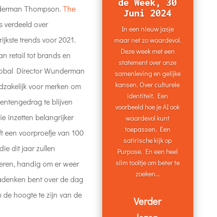
de Week, 30
Wunderman Thompson.
The
Juni 2024
 verdeeld over
In een nieuw jasje
ijkste trends voor 2021.
maar net zo waardevol.
Deze week met een
n retail tot brands en
statement over onze
lobal Director Wunderman
samenleving en gelijke
kansen. Over culturele
dzakelijk voor merken om
identiteit. Een
entengedrag te blijven
voorbeeld hoe je AI ook
e inzetten belangrijker
waardevol kunt
toepassen. Een
ft een voorproefje van 100
satirische kijk op
e dit jaar zullen
Purpose. En een heel
slim tooltje om beter te
ireren, handig om er weer
zoeken...
nadenken bent over de dag
de hoogte te zijn van de
Verder