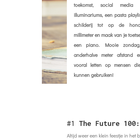
toekomst, social media ci
illuminariums, een pasta playli
schilderij tot op de hond
millimeter en maak van je toet
een piano. Mooie zondag
anderhalve meter afstand en
vooral letten op mensen di
kunnen gebruiken!
#1
The Future 100:
Altijd weer een klein feestje in het