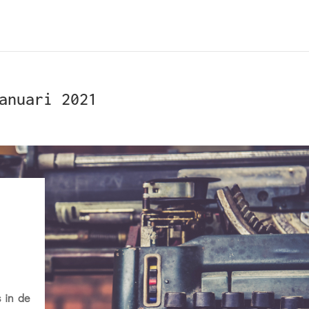
anuari 2021
1
s in de