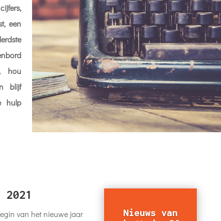
jfers,
st, een
erdste
senbord
, hou
 blijf
e hulp
 2021
Nieuws van
 begin van het nieuwe jaar