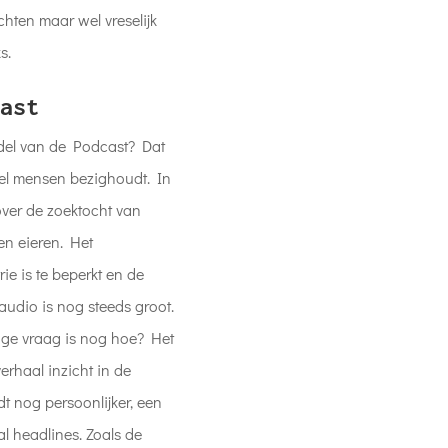
chten maar wel vreselijk
s.
ast
del van de Podcast? Dat
veel mensen bezighoudt. In
over de zoektocht van
en eieren. Het
e is te beperkt en de
audio is nog steeds groot.
nige vraag is nog hoe? Het
erhaal inzicht in de
t nog persoonlijker, een
l headlines. Zoals de