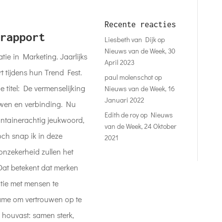
Recente reacties
rapport
Liesbeth van Dijk
op
Nieuws van de Week, 30
tie in Marketing. Jaarlijks
April 2023
 tijdens hun Trend Fest.
paul molenschot
op
e titel: De vermenselijking
Nieuws van de Week, 16
Januari 2022
uwen en verbinding. Nu
Edith de roy
op
Nieuws
ontainerachtig jeukwoord,
van de Week, 24 Oktober
och snap ik in deze
2021
 onzekerheid zullen het
t betekent dat merken
tie met mensen te
ame om vertrouwen op te
 houvast: samen sterk,