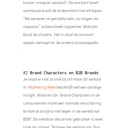
tussen vraag en aanbod? De ene kant levert
voortdurend wat de andere kant niet wil kopen.
“We serveren ze gerookte zalm, ze vragen om
vispasta.” zo beschreef copywriter Malcolm
Gluck de situatie. Het is alsof de ene kant
appels verkoopt en de andere sinaasappels.
.
#2
Brand Characters en B2B Brands
Je staat er niet zo snel bij stil maar dit verhaal
in
Marketing Week
besahrijft wel een aardige
insight. Waarom zijn Brand Characters in de
consumenten markt een normale verschijning
en kom je ze bijna niet tegen in de wereld van
B2B? De metafoor die ze hier gebruiken is even
raak als simpel. “Probeer het verhaal van Star