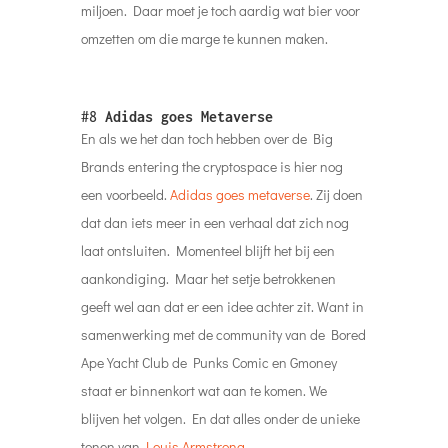
miljoen. Daar moet je toch aardig wat bier voor
omzetten om die marge te kunnen maken.
#8
Adidas goes Metaverse
En als we het dan toch hebben over de Big
Brands entering the cryptospace is hier nog
een voorbeeld.
Adidas goes metaverse
. Zij doen
dat dan iets meer in een verhaal dat zich nog
laat ontsluiten. Momenteel blijft het bij een
aankondiging. Maar het setje betrokkenen
geeft wel aan dat er een idee achter zit. Want in
samenwerking met de community van de Bored
Ape Yacht Club de Punks Comic en Gmoney
staat er binnenkort wat aan te komen. We
blijven het volgen. En dat alles onder de unieke
tonen van
Louis Armstrong
.