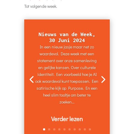
Tot volgende week.
Nieuws van de Week,
30 Juni 2024
In een nieuw jasje maar net zo
waardevol. Deze week met een
statement over onze samenleving
en gelijke kansen. Over culturele
identiteit. Een voorbeeld hoe je AI
ook waardevol kunt toepassen. Een
satirische kijk op Purpose. En een
heel slim tooltje om beter te
zoeken...
Verder lezen