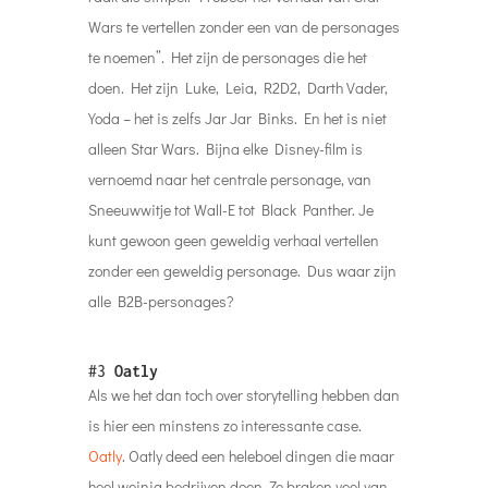
Wars te vertellen zonder een van de personages
te noemen”. Het zijn de personages die het
doen. Het zijn Luke, Leia, R2D2, Darth Vader,
Yoda – het is zelfs Jar Jar Binks. En het is niet
alleen Star Wars. Bijna elke Disney-film is
vernoemd naar het centrale personage, van
Sneeuwwitje tot Wall-E tot Black Panther. Je
kunt gewoon geen geweldig verhaal vertellen
zonder een geweldig personage. Dus waar zijn
alle B2B-personages?
#3
Oatly
Als we het dan toch over storytelling hebben dan
is hier een minstens zo interessante case.
Oatly
. Oatly deed een heleboel dingen die maar
heel weinig bedrijven doen. Ze braken veel van