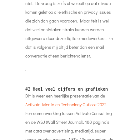
niet. De vraag is zelfs of we ooit op dat niveau
komen gelet op alle ethische en privacy issues
die zich dan gaan voordoen. Maar feit is wel
dat veel basistaken straks kunnen worden
uitgevoerd door deze digitale medewerkers. En
dat is volgens mij altijd beter dan een mail
conversatie of een berichtendienst.
.
#2
Heel veel cijfers en grafieken
Dit is weer een heerlijke presentatie van de
Activate Media en Technology Outlook 2022
.
Een samenwerking tussen Activate Consulting
en de WSJ (Wall Street Journal). 188 pagina’s
met data over advertising, mediatijd, super
users, cryptocurrency, NFT’s, Video gaming, de