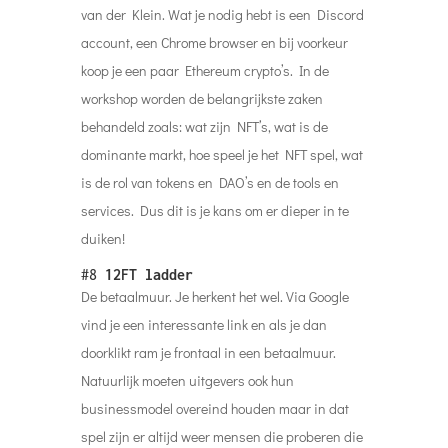
van der Klein. Wat je nodig hebt is een Discord
account, een Chrome browser en bij voorkeur
koop je een paar Ethereum crypto’s. In de
workshop worden de belangrijkste zaken
behandeld zoals: wat zijn NFT’s, wat is de
dominante markt, hoe speel je het NFT spel, wat
is de rol van tokens en DAO’s en de tools en
services. Dus dit is je kans om er dieper in te
duiken!
#8
12FT ladder
De betaalmuur. Je herkent het wel. Via Google
vind je een interessante link en als je dan
doorklikt ram je frontaal in een betaalmuur.
Natuurlijk moeten uitgevers ook hun
businessmodel overeind houden maar in dat
spel zijn er altijd weer mensen die proberen die