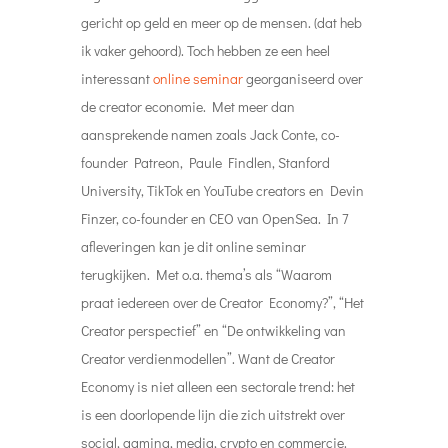
gericht op geld en meer op de mensen. (dat heb
ik vaker gehoord). Toch hebben ze een heel
interessant
online seminar
georganiseerd over
de creator economie. Met meer dan
aansprekende namen zoals Jack Conte, co-
founder Patreon, Paule Findlen, Stanford
University, TikTok en YouTube creators en Devin
Finzer, co-founder en CEO van OpenSea. In 7
afleveringen kan je dit online seminar
terugkijken. Met o.a. thema’s als “Waarom
praat iedereen over de Creator Economy?”, “Het
Creator perspectief” en “De ontwikkeling van
Creator verdienmodellen”. Want de Creator
Economy is niet alleen een sectorale trend: het
is een doorlopende lijn die zich uitstrekt over
social, gaming, media, crypto en commercie.