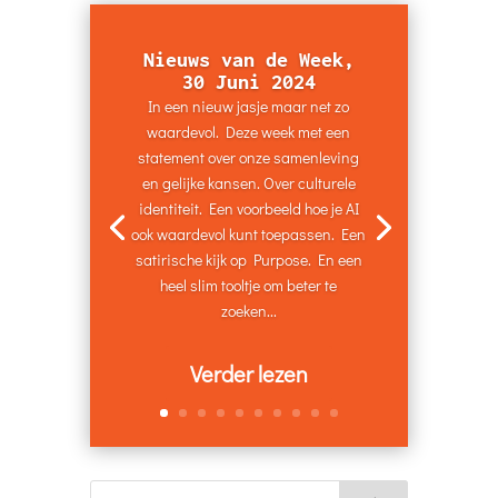
Nieuws van de Week,
30 Juni 2024
In een nieuw jasje maar net zo
waardevol. Deze week met een
statement over onze samenleving
en gelijke kansen. Over culturele
identiteit. Een voorbeeld hoe je AI
ook waardevol kunt toepassen. Een
satirische kijk op Purpose. En een
heel slim tooltje om beter te
zoeken...
Verder lezen