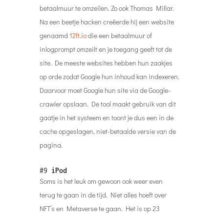
betaalmuur te omzeilen. Zo ook Thomas Millar.
Na een beetje hacken creëerde hij een website
genaamd
12ft.io
die een betaalmuur of
inlogprompt omzeilt en je toegang geeft tot de
site. De meeste websites hebben hun zaakjes
op orde zodat Google hun inhoud kan indexeren.
Daarvoor moet Google hun site via de Google-
crawler opslaan. De tool maakt gebruik van dit
gaatje in het systeem en toont je dus een in de
cache opgeslagen, niet-betaalde versie van de
pagina.
#9
iPod
Soms is het leuk om gewoon ook weer even
terug te gaan in de tijd. Niet alles hoeft over
NFT’s en Metaverse te gaan. Het is op 23