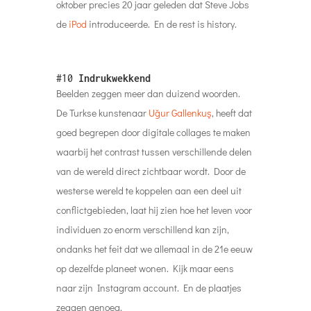
oktober precies 20 jaar geleden dat Steve Jobs
de
iPod
introduceerde. En de rest is history.
#10
Indrukwekkend
Beelden zeggen meer dan duizend woorden.
De Turkse kunstenaar
Uğur Gallenkuş
, heeft dat
goed begrepen door digitale collages te maken
waarbij het contrast tussen verschillende delen
van de wereld direct zichtbaar wordt. Door de
westerse wereld te koppelen aan een deel uit
conflictgebieden, laat hij zien hoe het leven voor
individuen zo enorm verschillend kan zijn,
ondanks het feit dat we allemaal in de 21e eeuw
op dezelfde planeet wonen. Kijk maar eens
naar zijn Instagram account. En de plaatjes
zeggen genoeg.