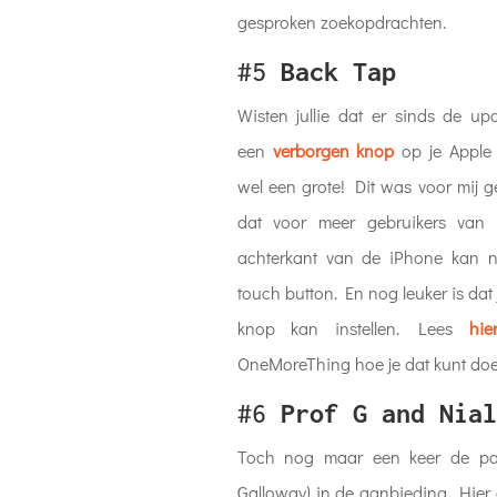
gesproken zoekopdrachten.
#5
Back Tap
Wisten jullie dat er sinds de u
een
verborgen knop
op je Apple 
wel een grote! Dit was voor mij g
dat voor meer gebruikers van
achterkant van de iPhone kan n
touch button. En nog leuker is dat 
knop kan instellen. Lees
hie
OneMoreThing hoe je dat kunt doe
#6
Prof G and Nial
Toch nog maar een keer de pod
Galloway) in de aanbieding. Hier 