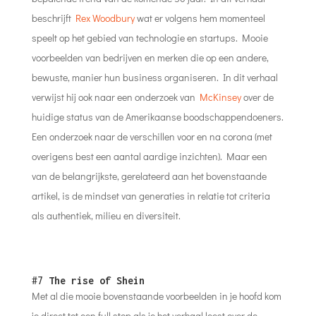
beschrijft
Rex Woodbury
wat er volgens hem momenteel
speelt op het gebied van technologie en startups. Mooie
voorbeelden van bedrijven en merken die op een andere,
bewuste, manier hun business organiseren. In dit verhaal
verwijst hij ook naar een onderzoek van
McKinsey
over de
huidige status van de Amerikaanse boodschappendoeners.
Een onderzoek naar de verschillen voor en na corona (met
overigens best een aantal aardige inzichten). Maar een
van de belangrijkste, gerelateerd aan het bovenstaande
artikel, is de mindset van generaties in relatie tot criteria
als authentiek, milieu en diversiteit.
#7
The rise of Shein
Met al die mooie bovenstaande voorbeelden in je hoofd kom
je direct tot een full stop als je het verhaal leest over de