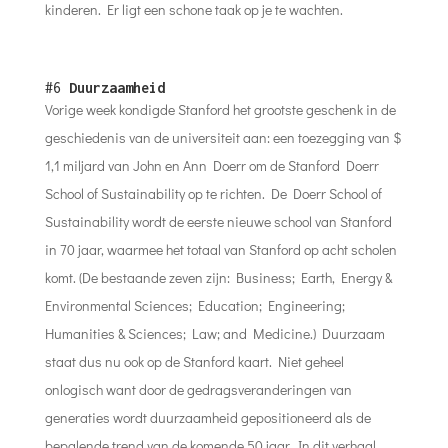
kinderen. Er ligt een schone taak op je te wachten.
#6
Duurzaamheid
Vorige week kondigde Stanford het grootste geschenk in de
geschiedenis van de universiteit aan: een toezegging van $
1,1 miljard van John en Ann Doerr om de Stanford Doerr
School of Sustainability op te richten. De Doerr School of
Sustainability wordt de eerste nieuwe school van Stanford
in 70 jaar, waarmee het totaal van Stanford op acht scholen
komt. (De bestaande zeven zijn: Business; Earth, Energy &
Environmental Sciences; Education; Engineering;
Humanities & Sciences; Law; and Medicine.) Duurzaam
staat dus nu ook op de Stanford kaart. Niet geheel
onlogisch want door de gedragsveranderingen van
generaties wordt duurzaamheid gepositioneerd als de
bepalende trend van de komende 50 jaar. In dit verhaal