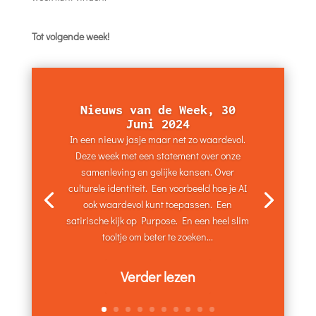
Tot volgende week!
Nieuws van de Week, 30
Juni 2024
In een nieuw jasje maar net zo waardevol.
Deze week met een statement over onze
samenleving en gelijke kansen. Over
culturele identiteit. Een voorbeeld hoe je AI
ook waardevol kunt toepassen. Een
satirische kijk op Purpose. En een heel slim
tooltje om beter te zoeken...
Verder lezen