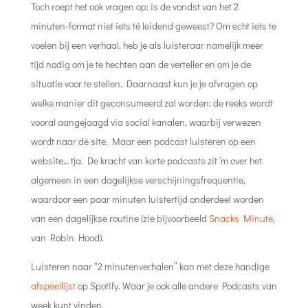
Toch roept het ook vragen op: is de vondst van het 2
minuten-format niet iets té leidend geweest? Om echt iets te
voelen bij een verhaal, heb je als luisteraar namelijk meer
tijd nodig om je te hechten aan de verteller en om je de
situatie voor te stellen.
Daarnaast kun je je afvragen op
welke manier dit geconsumeerd zal worden: de reeks wordt
vooral aangejaagd via social kanalen, waarbij verwezen
wordt naar de site. Maar een podcast luisteren op een
website… tja. De kracht van korte podcasts zit ‘m over het
algemeen in een dagelijkse verschijningsfrequentie,
waardoor een paar minuten luistertijd onderdeel worden
van een dagelijkse routine (zie bijvoorbeeld
Snacks Minute
,
van Robin Hood).
Luisteren naar “
2 minutenverhalen
”
kan met deze handige
afspeellijst
op Spotify. Waar je ook alle andere Podcasts van
week kunt vinden.