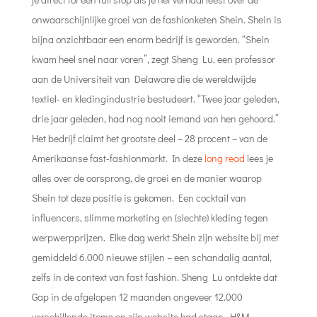
onwaarschijnlijke groei van de fashionketen Shein. Shein is
bijna onzichtbaar een enorm bedrijf is geworden. “Shein
kwam heel snel naar voren”, zegt Sheng Lu, een professor
aan de Universiteit van Delaware die de wereldwijde
textiel- en kledingindustrie bestudeert. “Twee jaar geleden,
drie jaar geleden, had nog nooit iemand van hen gehoord.”
Het bedrijf claimt het grootste deel – 28 procent – van de
Amerikaanse fast-fashionmarkt. In deze
long read
lees je
alles over de oorsprong, de groei en de manier waarop
Shein tot deze positie is gekomen. Een cocktail van
influencers, slimme marketing en (slechte) kleding tegen
werpwerpprijzen. Elke dag werkt Shein zijn website bij met
gemiddeld 6.000 nieuwe stijlen – een schandalig aantal,
zelfs in de context van fast fashion. Sheng Lu ontdekte dat
Gap in de afgelopen 12 maanden ongeveer 12.000
verschillende items op zijn website had staan, H&M