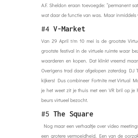
A.F. Sheldon eraan toevoegde: “permanent sat
wat daar de functie van was. Maar inmiddels 
#4
V-Market
Van 29 April t/m 10 mei is de grootste Virt
grootste festival in de virtuele ruimte waar
waarderen en kopen. Dat klinkt vreemd maar i
Overigens trad daar afgelopen zaterdag DJ Tr
kijkers! Dus combineer Fortnite met Virtual 
je het weet zit je thuis met een VR bril op j
beurs virtueel bezocht.
#5
The Square
Nog maar een verhaaltje over video meetings
een grotere vermoeidheid. Een van de oorzak