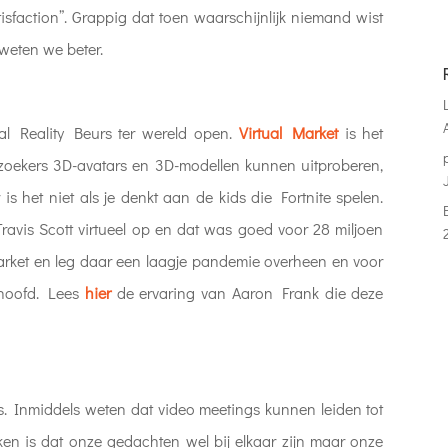
isfaction”. Grappig dat toen waarschijnlijk niemand wist
weten we beter.
ual Reality Beurs ter wereld open.
Virtual Market
is het
 bezoekers 3D-avatars en 3D-modellen kunnen uitproberen,
s het niet als je denkt aan de kids die Fortnite spelen.
avis Scott virtueel op en dat was goed voor 28 miljoen
Market en leg daar een laagje pandemie overheen en voor
e hoofd. Lees
hi
er
de ervaring van Aaron Frank die deze
. Inmiddels weten dat video meetings kunnen leiden tot
en is dat onze gedachten wel bij elkaar zijn maar onze