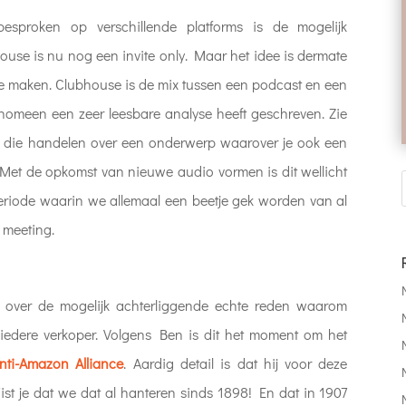
sproken op verschillende platforms is de mogelijk
house is nu nog een invite only. Maar het idee is dermate
 te maken. Clubhouse is de mix tussen een podcast en een
enomeen een zeer leesbare analyse heeft geschreven. Zie
ies die handelen over een onderwerp waarover je ook een
Met de opkomst van nieuwe audio vormen is dit wellicht
periode waarin we allemaal een beetje gek worden van al
s meeting.
ver de mogelijk achterliggende echte reden waarom
 iedere verkoper. Volgens Ben is dit het moment om het
nti-Amazon Alliance
. Aardig detail is dat hij voor deze
st je dat we dat al hanteren sinds 1898! En dat in 1907