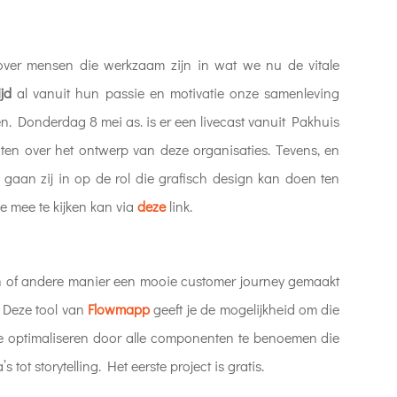
over mensen die werkzaam zijn in wat we nu de vitale
ijd
al vanuit hun passie en motivatie onze samenleving
n. Donderdag 8 mei as. is er een livecast vanuit Pakhuis
raten over het ontwerp van deze organisaties. Tevens, en
, gaan zij in op de rol die grafisch design kan doen ten
ne mee te kijken kan via
deze
link.
 of andere manier een mooie customer journey gemaakt
. Deze tool van
Flow
mapp
geeft je de mogelijkheid om die
 te optimaliseren door alle componenten te benoemen die
 tot storytelling. Het eerste project is gratis.