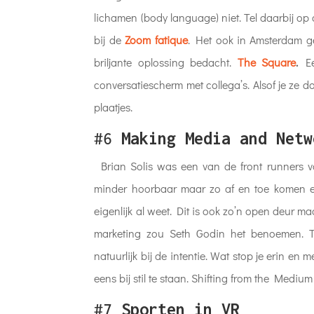
lichamen (body language) niet. Tel daarbij op
bij de
Zoom
fatiqu
e
. Het ook in Amsterdam g
briljante oplossing bedacht.
The Square
.
Een
conversatiescherm met collega’s. Alsof je ze do
plaatjes.
#6
Making Media and Netw
Brian Solis was een van de front runners van
minder hoorbaar maar zo af en toe komen 
eigenlijk al weet. Dit is ook zo’n open deur 
marketing zou Seth Godin het benoemen. The
natuurlijk bij de intentie. Wat stop je erin e
eens bij stil te staan. Shifting from the Med
#7
Sporten in VR