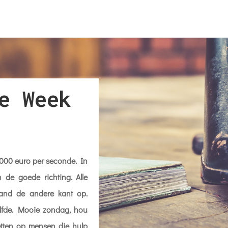
e Week
000 euro per seconde. In
 de goede richting. Alle
land de andere kant op.
zelfde. Mooie zondag, hou
letten op mensen die hulp