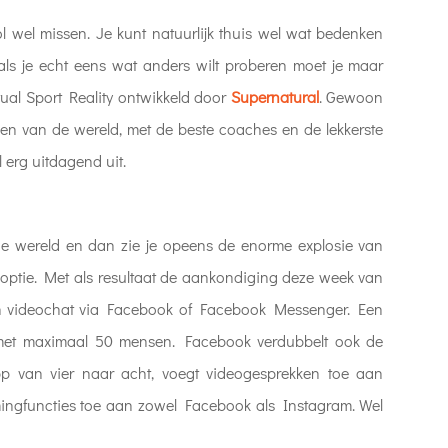
ol wel missen. Je kunt natuurlijk thuis wel wat bedenken
als je echt eens wat anders wilt proberen moet je maar
tual Sport Reality ontwikkeld door
Superna
tural
. Gewoon
ken van de wereld, met de beste coaches en de lekkerste
eel erg uitdagend uit.
de wereld en dan zie je opeens de enorme explosie van
optie. Met als resultaat de aankondiging deze week van
n videochat via Facebook of Facebook Messenger. Een
s met maximaal 50 mensen. Facebook verdubbelt ook de
p van vier naar acht, voegt videogesprekken toe aan
ingfuncties toe aan zowel Facebook als Instagram. Wel