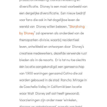
diversificatie. Disney is een mooi voorbeeld van
een dergelijke diversificatie. Een nieuw bedrijf
voor fans die ook in het dagelijkse leven de
wereld van Disney willen beleven. “
Storyliving
by Disney
” zal opereren als onderdeel van de
themaparken-divisie, waarbij residentieel
leven, ontwikkeld en ontworpen door Disney’s
creatieve medewerkers, dezelfde verwende rust
bieden als in de resorts. Er is tot nu toe slechts
één locatie aangekondigd: een gemeenschap
van 1.900 woningen genaamd Cotino die zal
worden gebouwd in de stad Rancho Mirage in
de Coachella Valley in Californië (een locatie
waar Walt Disney zelf ooit heeft gewoond).
Voorzieningen zijn onder meer ‘winkelen,
dineren en entertainment’, evenals een hotel