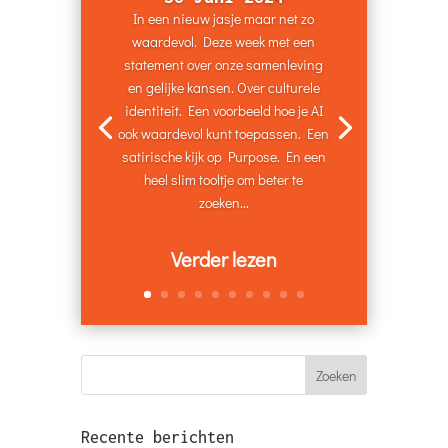
In een nieuw jasje maar net zo
waardevol. Deze week met een
statement over onze samenleving
en gelijke kansen. Over culturele
identiteit. Een voorbeeld hoe je AI
ook waardevol kunt toepassen. Een
satirische kijk op Purpose. En een
heel slim tooltje om beter te
zoeken...
Verder lezen
Recente berichten